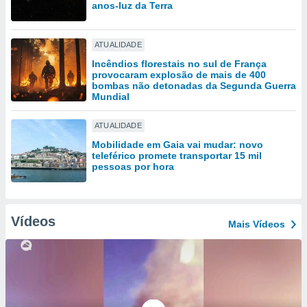
tar a
anos-luz da Terra
de cookies,
uar a
osso site
ATUALIDADE
este caso,
Incêndios florestais no sul de França
lo de que
provocaram explosão de mais de 400
talaremos
bombas não detonadas da Segunda Guerra
Mundial
s para
a navegação
ATUALIDADE
, mas não
Mobilidade em Gaia vai mudar: novo
s cookies
teleférico promete transportar 15 mil
ar o
pessoas por hora
nto ou
ntar
 ou
Vídeos
Mais Vídeos
dos,
ssa
ublicidade
ada. Pode
nstalação de
ceder ao