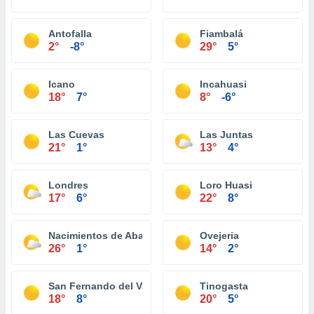
Antofalla
Fiambalá
2°
-8°
29°
5°
Icano
Incahuasi
18°
7°
8°
-6°
Las Cuevas
Las Juntas
21°
1°
13°
4°
Londres
Loro Huasi
17°
6°
22°
8°
Nacimientos de Abajo
Ovejeria
26°
1°
14°
2°
San Fernando del Valle de Catamarca
Tinogasta
18°
8°
20°
5°