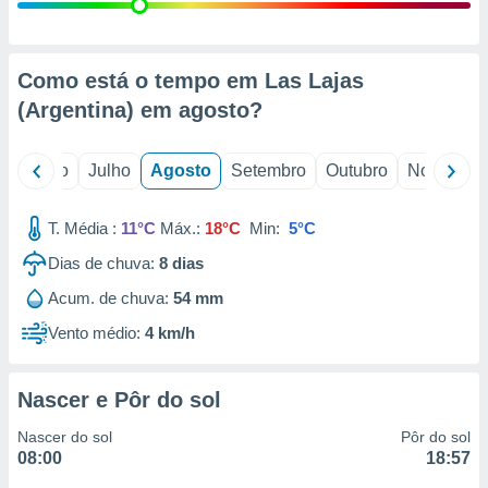
conteúdos.
ção
Como está o tempo em Las Lajas
ão através
(Argentina) em
agosto
?
de
,
 e
o
Junho
Julho
Agosto
Setembro
Outubro
Novembro
dos,
publicidade
T. Média :
11°C
Máx.:
18°C
Min:
5°C
s, estudos
Dias de chuva:
8
dias
a e
mento de
Acum. de chuva:
54 mm
Vento médio:
4 km/h
ossos 1199
eiros
Nascer e Pôr do sol
Nascer do sol
Pôr do sol
08:00
18:57