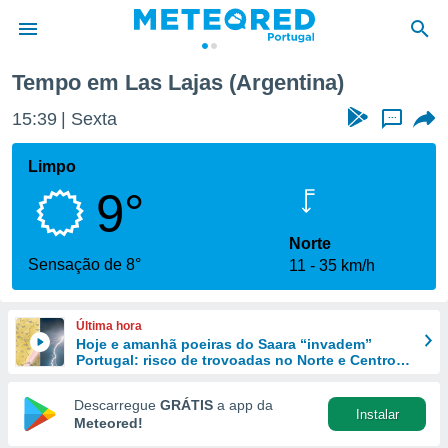
Tempo em Las Lajas (Argentina)
de
15:39
Sexta
...
 da
empo.pt) foi
Limpo
or
9°
is para
e as
 fornecidas
Norte
 qualidade.
Sensação de 8°
11
35 km/h
r a este
s das
opções:
Última hora
Hoje e amanhã poeiras do Saara “invadem”
ookies e
Portugal: risco de trovoadas no Norte e Centro
 forma
aumenta
Descarregue
GRÁTIS
a app da
Instalar
e digital
Meteored!
da,