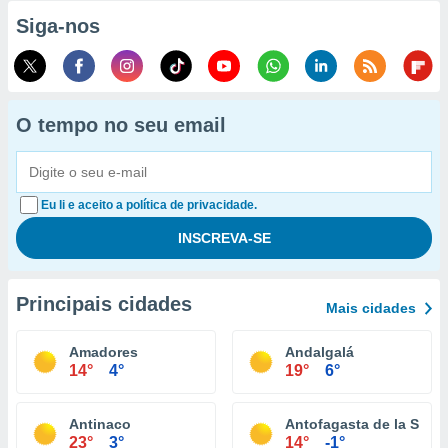
Siga-nos
O tempo no seu email
Eu li e aceito a política de privacidade.
Principais cidades
Mais cidades
Amadores
Andalgalá
14°
4°
19°
6°
Antinaco
Antofagasta de la Sierr
23°
3°
14°
-1°