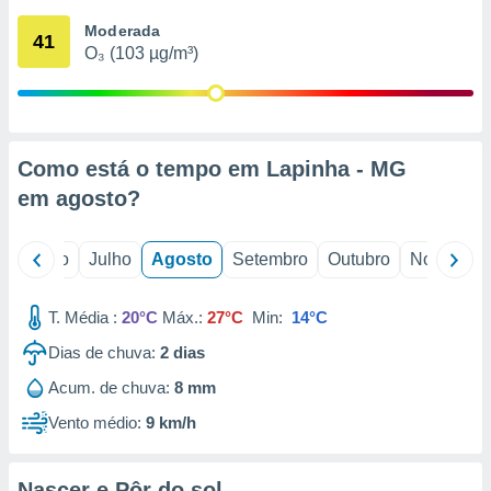
conteúdos.
Moderada
41
O₃ (103 µg/m³)
ção
ão através
de
,
 e
Como está o tempo em Lapinha - MG
em
agosto
?
dos,
publicidade
s, estudos
o
Junho
Julho
Agosto
Setembro
Outubro
Novembro
a e
mento de
T. Média :
20°C
Máx.:
27°C
Min:
14°C
ossos 1199
Dias de chuva:
2
dias
eiros
Acum. de chuva:
8 mm
Vento médio:
9 km/h
Nascer e Pôr do sol