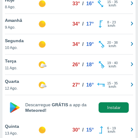
para lhe
15
-
35
33°
/
16°
km/h
8 Ago.
licidade e
ados com
Amanhã
8
-
23
34°
/
17°
esmo. Pode
km/h
9 Ago.
ais
s na nossa
Segunda
20
-
38
 Cookies
e
34°
/
19°
km/h
10 Ago.
u
nto a
omento,
Terça
19
-
40
26°
/
18°
 botão
km/h
11 Ago.
de cookies
na parte
Quarta
15
-
35
nossa
27°
/
16°
km/h
12 Ago.
.
IVAMENTE,
Descarregue
GRÁTIS
a app da
Instalar
Meteored!
as
tes a
Quinta
6
-
19
30°
/
15°
km/h
13 Ago.