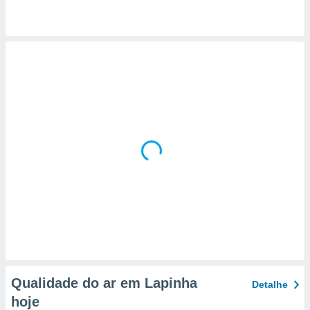
 para
a, utilizar
selecionar
a, criar
personalizar
tilizar
selecionar
dos, medir
nho da
, medir o
o dos
r os
ravés de
s ou
s de dados
es fontes,
 e melhorar
Qualidade do ar em Lapinha
Detalhe
ilizar dados
ara
hoje