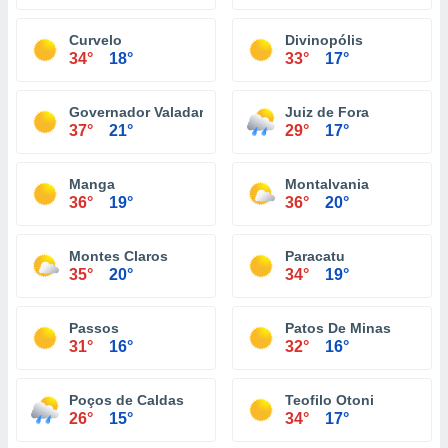
Curvelo
Divinopólis
34°
18°
33°
17°
Governador Valadares
Juiz de Fora
37°
21°
29°
17°
Manga
Montalvania
36°
19°
36°
20°
Montes Claros
Paracatu
35°
20°
34°
19°
Passos
Patos De Minas
31°
16°
32°
16°
Poços de Caldas
Teofilo Otoni
26°
15°
34°
17°