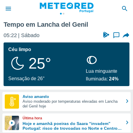
 del Genil
Tempo em Lancha del Genil
de
05:22
Sábado
...
 da
empo.pt) foi
Céu limpo
or
25°
is para
e as
 fornecidas
Lua minguante
 qualidade.
Sensação de 26°
Iluminada:
24%
r a este
s das
opções:
Aviso amarelo
Aviso moderado por temperaturas elevadas em Lancha
ookies e
del Genil hoje
 forma
Última hora
e digital
Hoje e amanhã poeiras do Saara “invadem”
Portugal: risco de trovoadas no Norte e Centro
da,