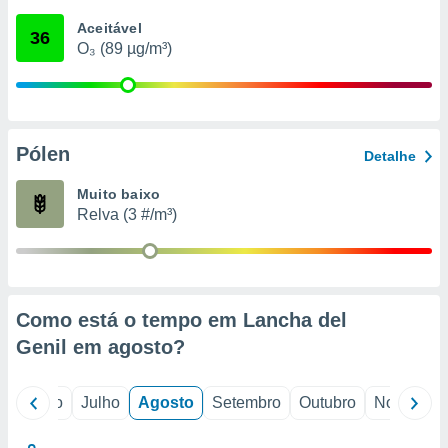
conteúdos.
Aceitável
36
O₃ (89 µg/m³)
ção
ão através
de
,
 e
Pólen
Detalhe
dos,
Muito baixo
publicidade
Relva (3 #/m³)
s, estudos
a e
mento de
ossos 1199
Como está o tempo em Lancha del
eiros
Genil em
agosto
?
o
Junho
Julho
Agosto
Setembro
Outubro
Novembro