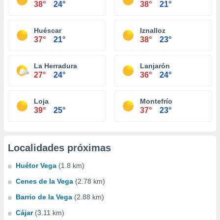
38°
24°
38°
21°
Huéscar
Iznalloz
37°
21°
38°
23°
La Herradura
Lanjarón
27°
24°
36°
24°
Loja
Montefrío
39°
25°
37°
23°
Localidades próximas
Huétor Vega
(1.8 km)
Cenes de la Vega
(2.78 km)
Barrio de la Vega
(2.88 km)
Cájar
(3.11 km)