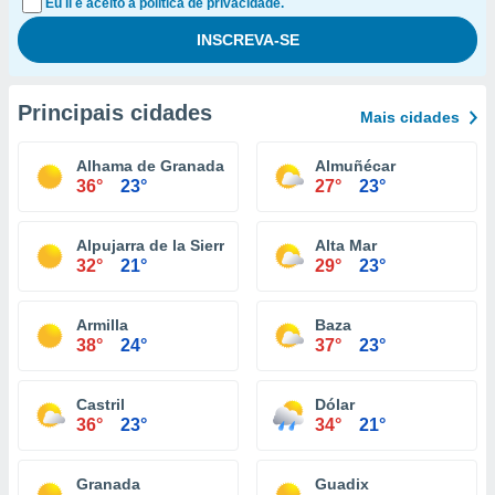
Eu li e aceito a política de privacidade.
Principais cidades
Mais cidades
Alhama de Granada
Almuñécar
36°
23°
27°
23°
Alpujarra de la Sierra
Alta Mar
32°
21°
29°
23°
Armilla
Baza
38°
24°
37°
23°
Castril
Dólar
36°
23°
34°
21°
Granada
Guadix