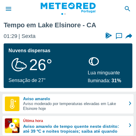
Tempo em Lake Elsinore - CA
de
01:29
Sexta
...
 da
empo.pt) foi
Nuvens dispersas
or
26°
is para
e as
 fornecidas
Lua minguante
 qualidade.
Sensação de 27°
Iluminada:
31%
r a este
s das
opções:
Aviso amarelo
Aviso moderado por temperaturas elevadas em Lake
ookies e
Elsinore hoje
 forma
Última hora
e digital
Aviso amarelo de tempo quente neste distrito:
até 39 ºC e noites tropicais; saiba até quando
da,