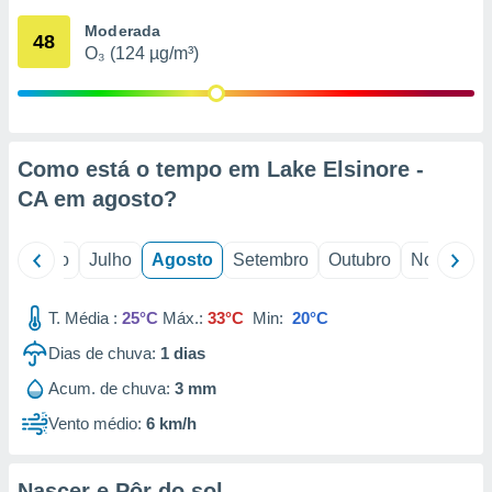
conteúdos.
Moderada
48
O₃ (124 µg/m³)
ção
ão através
de
,
 e
Como está o tempo em Lake Elsinore -
CA em
agosto
?
dos,
publicidade
s, estudos
o
Junho
Julho
Agosto
Setembro
Outubro
Novembro
a e
mento de
T. Média :
25°C
Máx.:
33°C
Min:
20°C
ossos 1199
Dias de chuva:
1
dias
eiros
Acum. de chuva:
3 mm
Vento médio:
6 km/h
Nascer e Pôr do sol