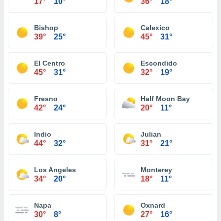
17°
10°
36°
18°
Bishop
Calexico
39°
25°
45°
31°
El Centro
Escondido
45°
31°
32°
19°
Fresno
Half Moon Bay
42°
24°
20°
11°
Indio
Julian
44°
32°
31°
21°
Los Angeles
Monterey
34°
20°
18°
11°
Napa
Oxnard
30°
8°
27°
16°