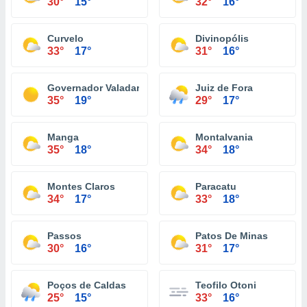
30°
15°
32°
16°
Curvelo
Divinopólis
33°
17°
31°
16°
Governador Valadares
Juiz de Fora
35°
19°
29°
17°
Manga
Montalvania
35°
18°
34°
18°
Montes Claros
Paracatu
34°
17°
33°
18°
Passos
Patos De Minas
30°
16°
31°
17°
Poços de Caldas
Teofilo Otoni
25°
15°
33°
16°