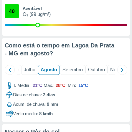
conteúdos.
Aceitável
40
O₃ (99 µg/m³)
ção
ão através
de
,
 e
Como está o tempo em Lagoa Da Prata
- MG em
agosto
?
dos,
publicidade
s, estudos
o
Junho
Julho
Agosto
Setembro
Outubro
Novembro
a e
mento de
T. Média :
21°C
Máx.:
28°C
Min:
15°C
ossos 1199
Dias de chuva:
2
dias
eiros
Acum. de chuva:
9 mm
Vento médio:
8 km/h
Nascer e Pôr do sol