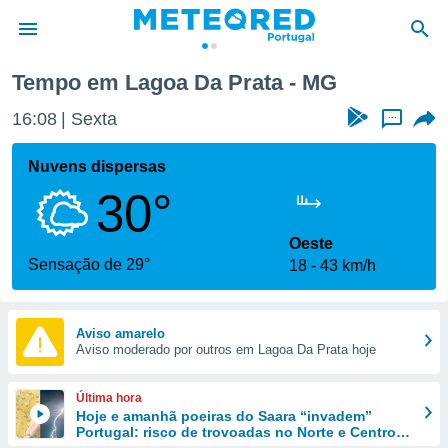
Tempo em Lagoa Da Prata - MG
de
16:08
Sexta
...
 da
empo.pt) foi
Nuvens dispersas
or
30°
is para
e as
 fornecidas
Oeste
 qualidade.
Sensação de 29°
18
43 km/h
r a este
s das
opções:
Aviso amarelo
Aviso moderado por outros em Lagoa Da Prata hoje
ookies e
 forma
Última hora
e digital
Hoje e amanhã poeiras do Saara “invadem”
Portugal: risco de trovoadas no Norte e Centro
da,