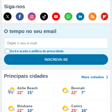
Siga-nos
O tempo no seu email
Eu li e aceito a política de privacidade.
Principais cidades
Mais cidades
Airlie Beach
Boonah
22°
15°
22°
7°
Brisbane
Cairns
22°
10°
25°
16°