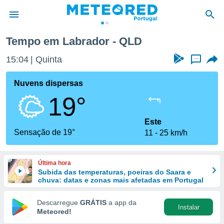
Tempo em Labrador - QLD
de
15:04
Quinta
...
 da
empo.pt) foi
Nuvens dispersas
or
19°
is para
e as
 fornecidas
Este
 qualidade.
Sensação de 19°
11
25 km/h
r a este
s das
opções:
Última hora
Subida das temperaturas, poeiras do Saara e
ookies e
chuva: datas e zonas mais afetadas em Portugal
 forma
Descarregue
GRÁTIS
a app da
Instalar
e digital
Meteored!
da,