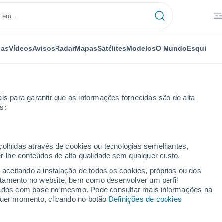
ias
Vídeos
Avisos
Radar
Mapas
Satélites
Modelos
O Mundo
Esqui
is para garantir que as informações fornecidas são de alta
s:
ecolhidas através de cookies ou tecnologias semelhantes,
er-lhe conteúdos de alta qualidade sem qualquer custo.
y - NL
e aceitando a instalação de todos os cookies, próprios ou dos
rtamento no website, bem como desenvolver um perfil
...
lizados com base no mesmo. Pode consultar mais informações na
lquer momento, clicando no botão
Definições de cookies
Por horas
Bancos de névoa nas próximas
horas