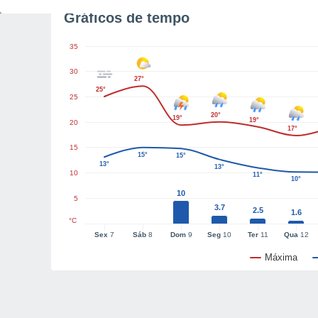
Gráficos de tempo
35
30
27°
25°
25
20°
19°
19°
20
17°
15
15°
15°
13°
13°
10
11°
10°
10
5
3.7
2.5
1.6
°C
Sex
7
Sáb
8
Dom
9
Seg
10
Ter
11
Qua
12
Máxima