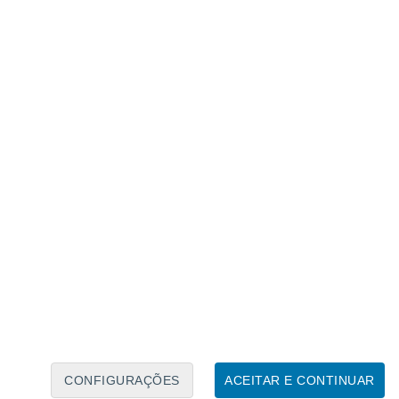
Calendário Lunar
Seg
Ter
Qua
Qui
Sex
Sáb
Domo
7
8
9
10
11
12
13
14
15
16
17
18
19
20
CONFIGURAÇÕES
ACEITAR E CONTINUAR