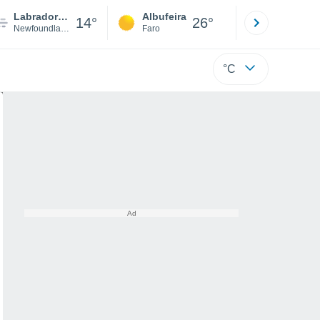
Labrador City
Albufeira
Lisboa
14°
26°
Newfoundland
Faro
Lisboa
°C