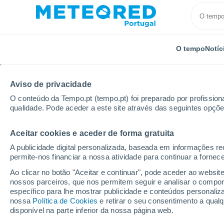
O tempo
Notíc
Aviso de privacidade
O conteúdo da Tempo.pt (tempo.pt) foi preparado por profissiona
qualidade. Pode aceder a este site através das seguintes opçõe
Aceitar cookies e aceder de forma gratuita
Início
Canadá
Newfoundland
Labrador City
A publicidade digital personalizada, baseada em informações r
permite-nos financiar a nossa atividade para continuar a fornec
Tempo em Labrador Cit
Ao clicar no botão "Aceitar e continuar", pode aceder ao websit
nossos parceiros, que nos permitem seguir e analisar o compo
06:47
Sexta
específico para lhe mostrar publicidade e conteúdos persona
nossa
Política de Cookies
e retirar o seu consentimento a qua
disponível na parte inferior da nossa página web.
Nevoeiro