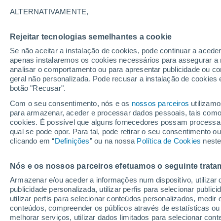
14°
ALTERNATIVAMENTE,
Rejeitar tecnologias semelhantes a cookie
Noroeste
Se não aceitar a instalação de cookies, pode continuar a acede
Sensação de 14°
5
-
14 km/
apenas instalaremos os cookies necessários para assegurar a 
analisar o comportamento ou para apresentar publicidade ou co
geral não personalizada. Pode recusar a instalação de cookies 
botão "Recusar".
Última hora
Aviso amarelo de tempo quente neste distrito:
Com o seu consentimento, nós e os
nossos parceiros
utilizamo
39 ºC e noites tropicais; saiba até quando
para armazenar, aceder e processar dados pessoais, tais como a
cookies. É possível que alguns fornecedores possam processa
O Tempo 1 - 7 Dias
Atualidade
Mapas de chuva
R
qual se pode opor. Para tal, pode retirar o seu consentimento 
clicando em “
Definições
” ou na nossa
Política de Cookies
neste
Nós e os nossos parceiros efetuamos o seguinte trata
Amanhã
Domingo
S
Hoje
Armazenar e/ou aceder a informações num dispositivo, utilizar da
8 Ago.
9 Ago.
7 Ago.
publicidade personalizada, utilizar perfis para selecionar public
utilizar perfis para selecionar conteúdos personalizados, med
conteúdos, compreender os públicos através de estatísticas ou
melhorar serviços, utilizar dados limitados para selecionar cont
90%