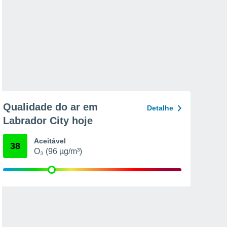
Qualidade do ar em
Detalhe
Labrador City hoje
Aceitável
38
O₃ (96 µg/m³)