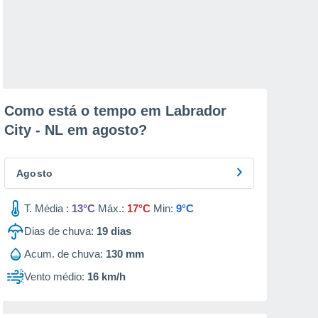
Como está o tempo em Labrador
City - NL em
agosto
?
Agosto
T. Média :
13°C
Máx.:
17°C
Min:
9°C
Dias de chuva:
19
dias
Acum. de chuva:
130 mm
Vento médio:
16 km/h