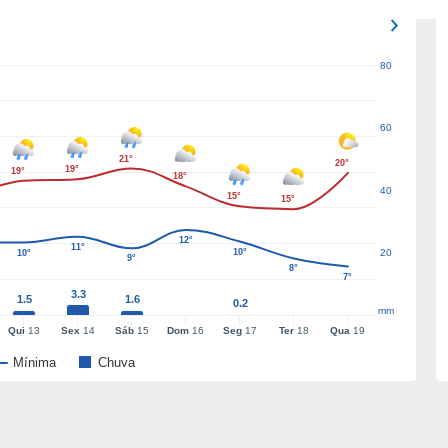
80
60
21°
20°
19°
19°
18°
40
15°
15°
12°
11°
10°
20
10°
9°
8°
7°
3.3
1.5
1.6
0.2
mm
Qui
13
Sex
14
Sáb
15
Dom
16
Seg
17
Ter
18
Qua
19
Mínima
Chuva