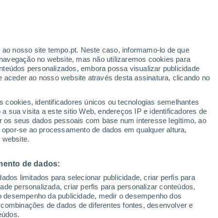
r ao nosso site tempo.pt. Neste caso, informamo-lo de que
h
navegação no website, mas não utilizaremos cookies para
nteúdos personalizados, embora possa visualizar publicidade
e aceder ao nosso website através desta assinatura, clicando no
 até
s cookies, identificadores únicos ou tecnologias semelhantes
 sua visita a este sitio Web, endereços IP e identificadores de
r os seus dados pessoais com base num interesse legítimo, ao
adar de Chuva
Satélites
Modelos
ou opor-se ao processamento de dados em qualquer altura,
 website.
mento de dados:
egunda
Terça
Quarta
Quinta
dos limitados para selecionar publicidade, criar perfis para
10 Ago.
11 Ago.
12 Ago.
13 Ago.
idade personalizada, criar perfis para personalizar conteúdos,
ir o desempenho da publicidade, medir o desempenho dos
 combinações de dados de diferentes fontes, desenvolver e
eúdos.
90%
80%
90%
80%