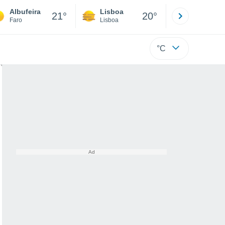
Albufeira
Lisboa
Porto
21°
20°
Faro
Lisboa
Porto
°C