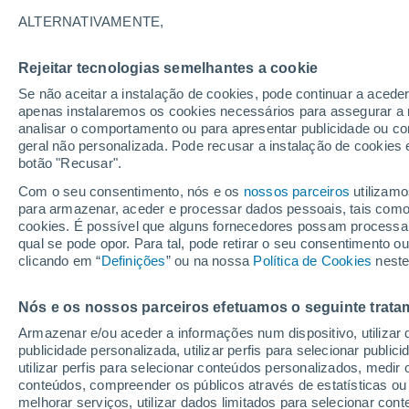
ALTERNATIVAMENTE,
Hebron
Rejeitar tecnologias semelhantes a cookie
Se não aceitar a instalação de cookies, pode continuar a acede
apenas instalaremos os cookies necessários para assegurar a 
Nai
analisar o comportamento ou para apresentar publicidade ou co
geral não personalizada. Pode recusar a instalação de cookies 
botão "Recusar".
Com o seu consentimento, nós e os
nossos parceiros
utilizamo
23°
para armazenar, aceder e processar dados pessoais, tais como a
16°
25°
cookies. É possível que alguns fornecedores possam processa
Churchill
15°
Falls
qual se pode opor. Para tal, pode retirar o seu consentimento 
Labrador
City
clicando em “
Definições
” ou na nossa
Política de Cookies
neste
Nós e os nossos parceiros efetuamos o seguinte trata
Armazenar e/ou aceder a informações num dispositivo, utilizar da
publicidade personalizada, utilizar perfis para selecionar public
utilizar perfis para selecionar conteúdos personalizados, med
conteúdos, compreender os públicos através de estatísticas ou
melhorar serviços, utilizar dados limitados para selecionar cont