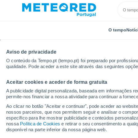
O tempo
Notíc
Aviso de privacidade
O conteúdo da Tempo.pt (tempo.pt) foi preparado por profissiona
qualidade. Pode aceder a este site através das seguintes opçõe
Aceitar cookies e aceder de forma gratuita
Início
Canadá
Newfoundland
A publicidade digital personalizada, baseada em informações r
permite-nos financiar a nossa atividade para continuar a fornec
Tempo em Newfoundla
Ao clicar no botão "Aceitar e continuar", pode aceder ao websit
nossos parceiros, que nos permitem seguir e analisar o compo
específico para lhe mostrar publicidade e conteúdos persona
Hoje, 7 agosto
Todo o dia
Símbolo
nossa
Política de Cookies
e retirar o seu consentimento a qua
disponível na parte inferior da nossa página web.