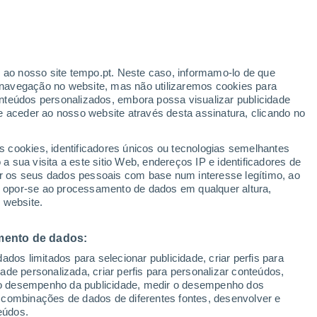
9°
6°
16°
r ao nosso site tempo.pt. Neste caso, informamo-lo de que
10°
navegação no website, mas não utilizaremos cookies para
n
nteúdos personalizados, embora possa visualizar publicidade
e aceder ao nosso website através desta assinatura, clicando no
20°
11°
Postville
s cookies, identificadores únicos ou tecnologias semelhantes
15°
10°
 sua visita a este sitio Web, endereços IP e identificadores de
Cartwright
r os seus dados pessoais com base num interesse legítimo, ao
ou opor-se ao processamento de dados em qualquer altura,
 website.
mento de dados:
dos limitados para selecionar publicidade, criar perfis para
idade personalizada, criar perfis para personalizar conteúdos,
23°
22°
11°
ir o desempenho da publicidade, medir o desempenho dos
14°
Gander
 combinações de dados de diferentes fontes, desenvolver e
Stephenville
14°
eúdos.
11°