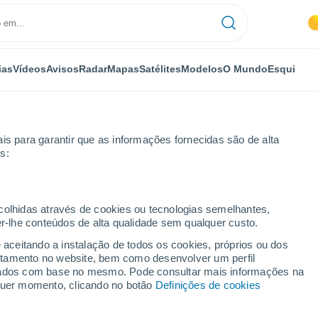
ias
Vídeos
Avisos
Radar
Mapas
Satélites
Modelos
O Mundo
Esqui
is para garantir que as informações fornecidas são de alta
s:
ecolhidas através de cookies ou tecnologias semelhantes,
er-lhe conteúdos de alta qualidade sem qualquer custo.
nd
e aceitando a instalação de todos os cookies, próprios ou dos
rtamento no website, bem como desenvolver um perfil
lizados com base no mesmo. Pode consultar mais informações na
lquer momento, clicando no botão
Definições de cookies