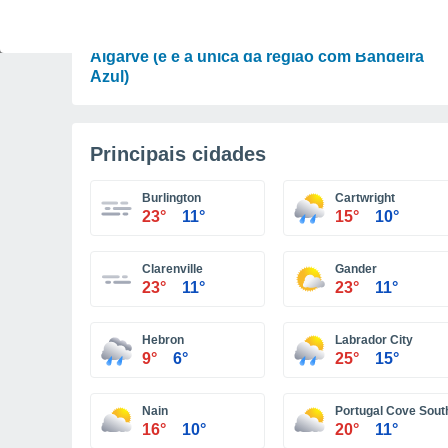
LAZER
Há uma nova praia fluvial para descobrir no
Algarve (e é a única da região com Bandeira
Azul)
Principais cidades
Burlington
Cartwright
23°
11°
15°
10°
Clarenville
Gander
23°
11°
23°
11°
Hebron
Labrador City
9°
6°
25°
15°
Nain
Portugal Cove Sout
16°
10°
20°
11°