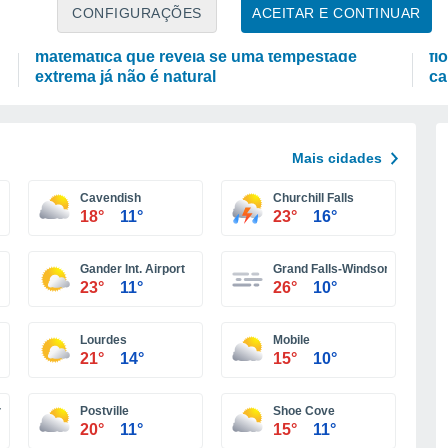
CIÊNCIA
A
CONFIGURAÇÕES
ACEITAR E CONTINUAR
Acaso ou alteração climática: a fórmula
No
matemática que revela se uma tempestade
fl
extrema já não é natural
ca
Mais cidades
Cavendish
Churchill Falls
18°
11°
23°
16°
Gander Int. Airport
Grand Falls-Windsor
23°
11°
26°
10°
Lourdes
Mobile
21°
14°
15°
10°
h
Postville
Shoe Cove
20°
11°
15°
11°