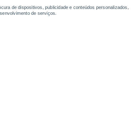
St. John's
ocura de dispositivos, publicidade e conteúdos personalizados,
esenvolvimento de serviços.
Leaflet
|
©
OpenStreetMap
|
ECMWF
by © Meteored