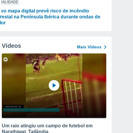
TUALIDADE
vo mapa digital prevê risco de incêndio
orestal na Península Ibérica durante ondas de
lor
Vídeos
Mais Vídeos
Um raio atingiu um campo de futebol em
Narathiwat, Tailândia.