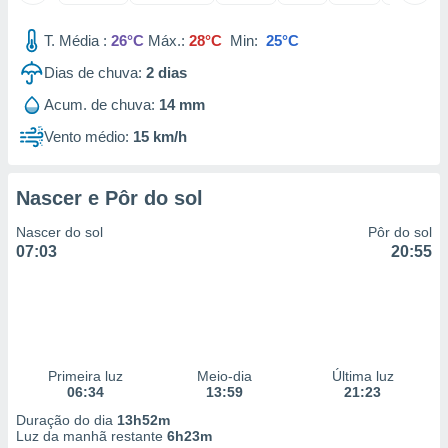
 para
T. Média :
26°C
Máx.:
28°C
Min:
25°C
a, utilizar
selecionar
Dias de chuva:
2
dias
Acum. de chuva:
14 mm
a, criar
personalizar
Vento médio:
15 km/h
tilizar
selecionar
Nascer e Pôr do sol
dos, medir
nho da
Nascer do sol
Pôr do sol
, medir o
07:03
20:55
o dos
r os
ravés de
s ou
s de dados
es fontes,
Primeira luz
Meio-dia
Última luz
06:34
13:59
21:23
 e melhorar
ilizar dados
Duração do dia
13h52m
ara
Luz da manhã restante
6h23m