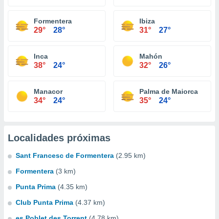
Formentera
Ibiza
29°
28°
31°
27°
Inca
Mahón
38°
24°
32°
26°
Manacor
Palma de Maiorca
34°
24°
35°
24°
Localidades próximas
Sant Francesc de Formentera
(2.95 km)
Formentera
(3 km)
Punta Prima
(4.35 km)
Club Punta Prima
(4.37 km)
es Poblet des Torrent
(4.78 km)