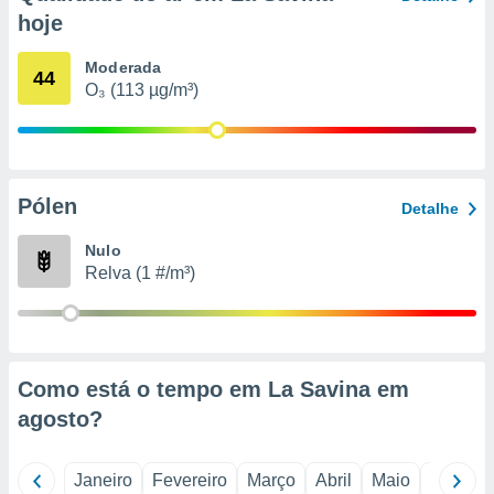
o qual se
hoje
ara tal,
 o seu
Moderada
44
to ou opor-
O₃ (113 µg/m³)
essamento
m qualquer
ando em “
 ou na
Pólen
 Cookies
Detalhe
te.
Nulo
 nossos
Relva (1 #/m³)
s o
o de
Como está o tempo em La Savina em
e/ou aceder
agosto
?
ões num
utilizar
ados para
Janeiro
Fevereiro
Março
Abril
Maio
Junho
publicidade,