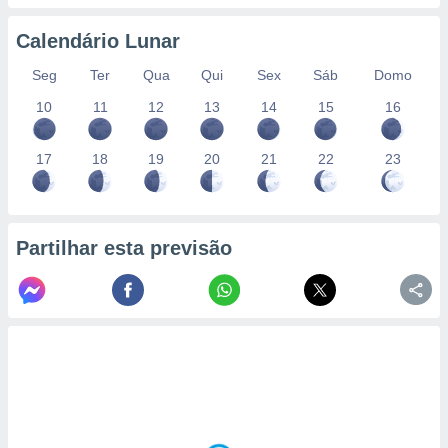
conteúdos.
Calendário Lunar
ção
Seg
Ter
Qua
Qui
Sex
Sáb
Domo
ão através
10
11
12
13
14
15
16
de
,
 e
17
18
19
20
21
22
23
dos,
publicidade
s, estudos
a e
Partilhar esta previsão
mento de
ossos 1199
eiros