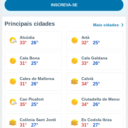
Principais cidades
Mais cidades
Alcúdia
Artà
33°
26°
32°
25°
Cala Bona
Cala Galdana
31°
25°
33°
26°
Cales de Mallorca
Calvià
31°
26°
34°
25°
Can Picafort
Ciutadella de Menorca
35°
25°
34°
26°
Colònia Sant Jordi
Es Codola Ibiza
31°
27°
31°
27°