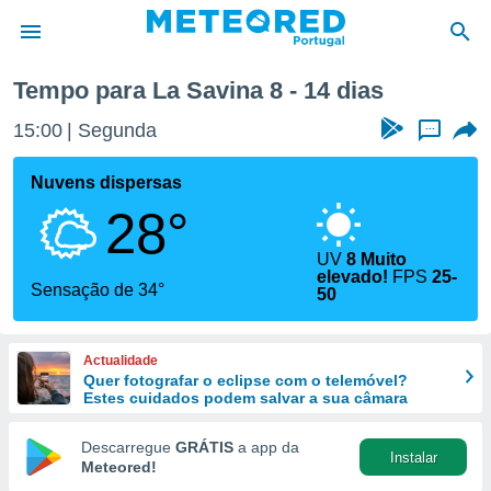
ana
Tempo para La Savina 8 - 14 dias
de
15:00
Segunda
...
 da
empo.pt) foi
Nuvens dispersas
or
28°
is para
e as
 fornecidas
UV
8 Muito
elevado!
FPS
25-
 qualidade.
Sensação de 34°
50
r a este
s das
opções:
Actualidade
Quer fotografar o eclipse com o telemóvel?
ookies e
Estes cuidados podem salvar a sua câmara
 forma
Descarregue
GRÁTIS
a app da
e digital
Instalar
Meteored!
da,