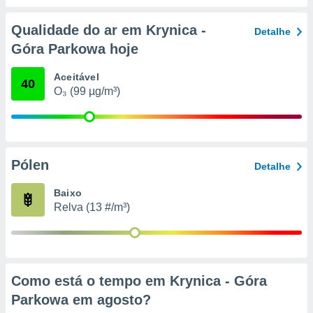
conteúdos.
Qualidade do ar em Krynica -
Detalhe
ção
Góra Parkowa hoje
ão através
de
Aceitável
40
,
O₃ (99 µg/m³)
 e
dos,
publicidade
s, estudos
Pólen
Detalhe
a e
mento de
Baixo
Relva (13 #/m³)
ossos 1199
eiros
Como está o tempo em Krynica - Góra
Parkowa em
agosto
?