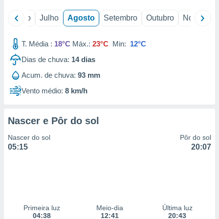
o
Junho
Julho
Agosto
Setembro
Outubro
Novembro
T. Média :
18°C
Máx.:
23°C
Min:
12°C
Dias de chuva:
14
dias
Acum. de chuva:
93 mm
Vento médio:
8 km/h
Nascer e Pôr do sol
Nascer do sol
Pôr do sol
05:15
20:07
Primeira luz
Meio-dia
Última luz
04:38
12:41
20:43