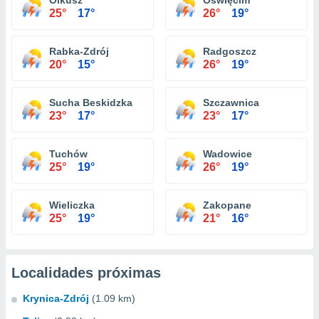
Olkusz
Oświęcim
25°
17°
26°
19°
Rabka-Zdrój
Radgoszcz
20°
15°
26°
19°
Sucha Beskidzka
Szczawnica
23°
17°
23°
17°
Tuchów
Wadowice
25°
19°
26°
19°
Wieliczka
Zakopane
25°
19°
21°
16°
Localidades próximas
Krynica-Zdrój
(1.09 km)