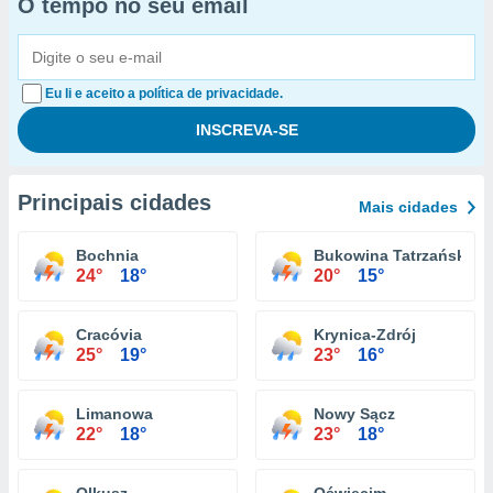
O tempo no seu email
Eu li e aceito a política de privacidade.
Principais cidades
Mais cidades
Bochnia
Bukowina Tatrzańska
24°
18°
20°
15°
Cracóvia
Krynica-Zdrój
25°
19°
23°
16°
Limanowa
Nowy Sącz
22°
18°
23°
18°