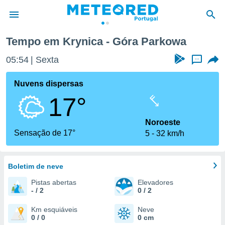
Tempo em Krynica - Góra Parkowa
de
05:54
Sexta
...
 da
empo.pt) foi
Nuvens dispersas
or
17°
is para
e as
 fornecidas
Noroeste
 qualidade.
Sensação de 17°
5
32 km/h
r a este
s das
opções:
Boletim de neve
ookies e
Pistas abertas
Elevadores
 forma
- / 2
0 / 2
e digital
Km esquiáveis
Neve
0 / 0
0 cm
da,