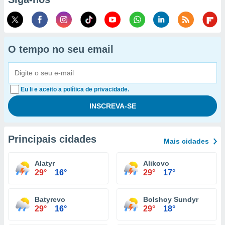
O tempo no seu email
Eu li e aceito a política de privacidade.
Principais cidades
Mais cidades
Alatyr
Alikovo
29°
16°
29°
17°
Batyrevo
Bolshoy Sundyr
29°
16°
29°
18°