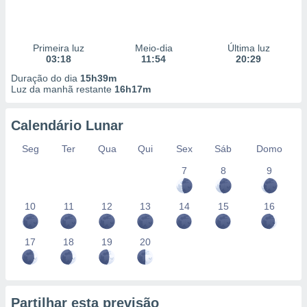
Primeira luz
Meio-dia
Última luz
03:18
11:54
20:29
Duração do dia
15h39m
Luz da manhã restante
16h17m
Calendário Lunar
Seg
Ter
Qua
Qui
Sex
Sáb
Domo
7
8
9
10
11
12
13
14
15
16
17
18
19
20
Partilhar esta previsão