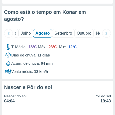
conteúdos.
Como está o tempo em Konar em
ção
agosto
?
ão através
de
,
o
Junho
Julho
Agosto
Setembro
Outubro
Novembro
 e
T. Média :
18°C
Máx.:
23°C
Min:
12°C
dos,
publicidade
Dias de chuva:
11
dias
s, estudos
a e
Acum. de chuva:
64 mm
mento de
Vento médio:
12 km/h
ossos 1199
eiros
Nascer e Pôr do sol
Nascer do sol
Pôr do sol
04:04
19:43