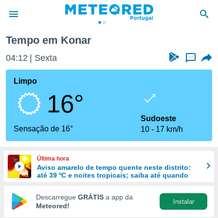
Tempo em Konar
de
04:12
Sexta
...
 da
empo.pt) foi
Limpo
or
16°
is para
e as
 fornecidas
Sudoeste
 qualidade.
Sensação de 16°
10
17 km/h
r a este
s das
opções:
Última hora
Aviso amarelo de tempo quente neste distrito:
ookies e
até 39 ºC e noites tropicais; saiba até quando
 forma
Descarregue
GRÁTIS
a app da
Instalar
e digital
Meteored!
da,