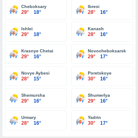
Cheboksary
Ibresi
29°
18°
28°
16°
Ishlei
Kanash
29°
18°
28°
16°
Krasnye Chetai
Novocheboksarsk
29°
16°
29°
17°
Novye Aybesi
Poretskoye
28°
15°
30°
16°
Shemursha
Shumerlya
29°
16°
29°
16°
Urmary
Yadrin
28°
16°
30°
17°