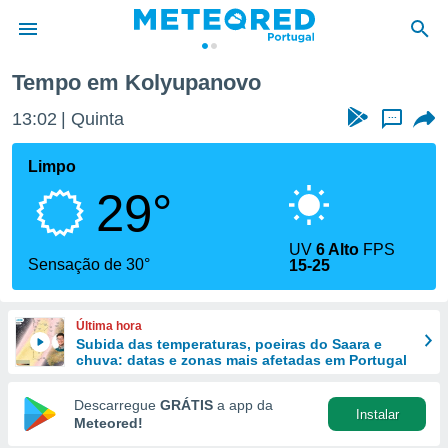
Tempo em Kolyupanovo
de
13:02
Quinta
...
 da
empo.pt) foi
Limpo
or
29°
is para
e as
 fornecidas
UV
6 Alto
FPS
 qualidade.
Sensação de 30°
15-25
r a este
s das
opções:
Última hora
Subida das temperaturas, poeiras do Saara e
ookies e
chuva: datas e zonas mais afetadas em Portugal
 forma
Descarregue
GRÁTIS
a app da
Instalar
e digital
Meteored!
da,