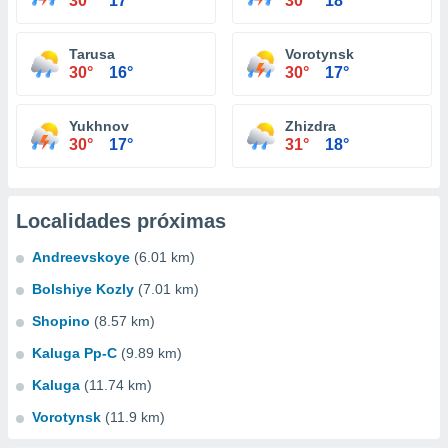
30°
17°
30°
18°
Tarusa
Vorotynsk
30°
16°
30°
17°
Yukhnov
Zhizdra
30°
17°
31°
18°
Localidades próximas
Andreevskoye
(6.01 km)
Bolshiye Kozly
(7.01 km)
Shopino
(8.57 km)
Kaluga Pp-C
(9.89 km)
Kaluga
(11.74 km)
Vorotynsk
(11.9 km)