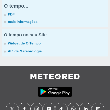
O tempo...
PDF
mais informações
O tempo no seu Site
Widget de O Tempo
API de Meteorologia