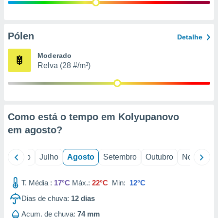
conteúdos.
ção
Pólen
Detalhe
ão através
de
Moderado
,
Relva (28 #/m³)
 e
dos,
publicidade
s, estudos
Como está o tempo em Kolyupanovo
a e
mento de
em
agosto
?
ossos 1199
o
Junho
Julho
Agosto
Setembro
Outubro
Novembro
eiros
T. Média :
17°C
Máx.:
22°C
Min:
12°C
Dias de chuva:
12
dias
Acum. de chuva:
74 mm