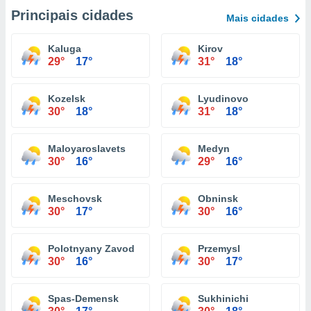
Principais cidades
Mais cidades
Kaluga
Kirov
29°
17°
31°
18°
Kozelsk
Lyudinovo
30°
18°
31°
18°
Maloyaroslavets
Medyn
30°
16°
29°
16°
Meschovsk
Obninsk
30°
17°
30°
16°
Polotnyany Zavod
Przemysl
30°
16°
30°
17°
Spas-Demensk
Sukhinichi