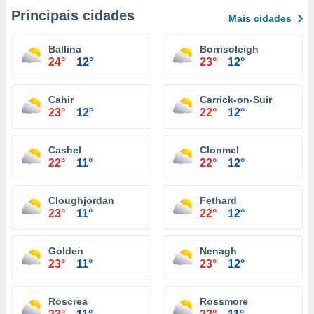
Principais cidades
Mais cidades
Ballina
Borrisoleigh
24°
12°
23°
12°
Cahir
Carrick-on-Suir
23°
12°
22°
12°
Cashel
Clonmel
22°
11°
22°
12°
Cloughjordan
Fethard
23°
11°
22°
12°
Golden
Nenagh
23°
11°
23°
12°
Roscrea
Rossmore