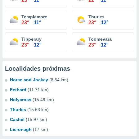
23°
11°
22°
11°
Templemore
Thurles
23°
11°
23°
12°
Tipperary
Toomevara
23°
12°
23°
12°
Localidades próximas
Horse and Jockey
(8.54 km)
Fethard
(11.71 km)
Holycross
(15.49 km)
Thurles
(15.63 km)
Cashel
(15.97 km)
Lisronagh
(17 km)