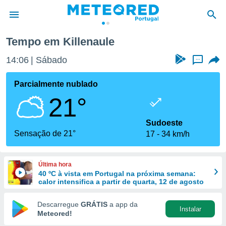
Tempo em Killenaule
de
14:06
Sábado
...
 da
empo.pt) foi
Parcialmente nublado
or
21°
is para
e as
 fornecidas
Sudoeste
 qualidade.
Sensação de 21°
17
34 km/h
r a este
s das
opções:
Última hora
40 ºC à vista em Portugal na próxima semana:
ookies e
calor intensifica a partir de quarta, 12 de agosto
 forma
Descarregue
GRÁTIS
a app da
Instalar
e digital
Meteored!
da,