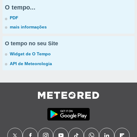
O tempo...
PDF
mais informações
O tempo no seu Site
Widget de O Tempo
API de Meteorologia