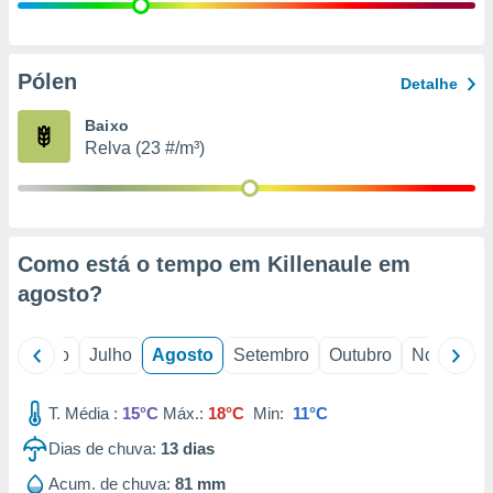
conteúdos.
ção
Pólen
Detalhe
ão através
de
Baixo
,
Relva (23 #/m³)
 e
dos,
publicidade
s, estudos
Como está o tempo em Killenaule em
a e
mento de
agosto
?
ossos 1199
o
Junho
Julho
Agosto
Setembro
Outubro
Novembro
eiros
T. Média :
15°C
Máx.:
18°C
Min:
11°C
Dias de chuva:
13
dias
Acum. de chuva:
81 mm