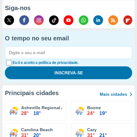
Siga-nos
O tempo no seu email
Eu li e aceito a política de privacidade.
Principais cidades
Mais cidades
Asheville Regional Airport
Boone
28°
18°
24°
19°
Carolina Beach
Cary
31°
20°
31°
21°