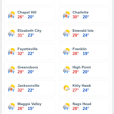
Chapel Hill
Charlotte
26°
20°
30°
20°
Elizabeth City
Emerald Isle
31°
23°
29°
24°
Fayetteville
Franklin
32°
22°
28°
19°
Greensboro
High Point
29°
20°
29°
20°
Jacksonville
Kitty Hawk
32°
22°
27°
24°
Maggie Valley
Nags Head
26°
15°
28°
24°