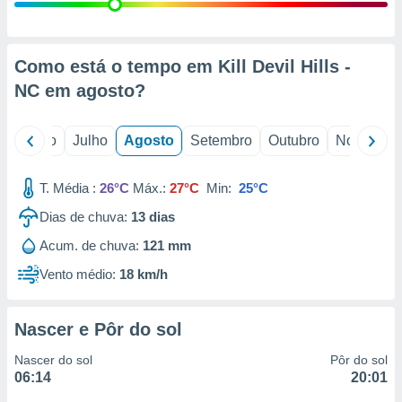
conteúdos.
ção
Como está o tempo em Kill Devil Hills -
ão através
NC em
agosto
?
de
,
 e
o
Junho
Julho
Agosto
Setembro
Outubro
Novembro
dos,
publicidade
T. Média :
26°C
Máx.:
27°C
Min:
25°C
s, estudos
Dias de chuva:
13
dias
a e
mento de
Acum. de chuva:
121 mm
Vento médio:
18 km/h
ossos 1199
eiros
Nascer e Pôr do sol
Nascer do sol
Pôr do sol
06:14
20:01