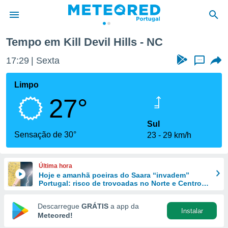
Tempo em Kill Devil Hills - NC
de
17:29
Sexta
...
 da
empo.pt) foi
Limpo
or
27°
is para
e as
 fornecidas
Sul
 qualidade.
Sensação de 30°
23
29 km/h
r a este
s das
opções:
Última hora
Hoje e amanhã poeiras do Saara “invadem”
ookies e
Portugal: risco de trovoadas no Norte e Centro
 forma
aumenta
Descarregue
GRÁTIS
a app da
Instalar
e digital
Meteored!
da,