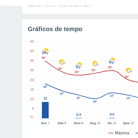
Luz da manhã restante
13h41m
Gráficos de tempo
40
35
30°
30
25°
24°
25
23°
22°
20°
20
18°
15
14°
13°
11
12°
12°
10
10°
5
0.4
0.3
°C
Sex
7
Sáb
8
Dom
9
Seg
10
Ter
11
Qua
12
Máxima