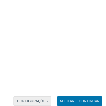
Calendário Lunar
Seg
Ter
Qua
Qui
Sex
Sáb
Domo
7
8
9
10
11
12
13
14
15
16
17
18
19
20
CONFIGURAÇÕES
ACEITAR E CONTINUAR