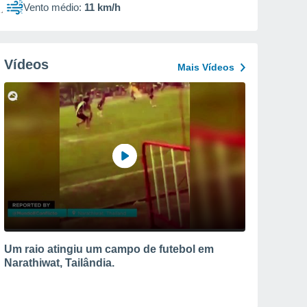
Vento médio:
11 km/h
Vídeos
Mais Vídeos
Um raio atingiu um campo de futebol em
Narathiwat, Tailândia.