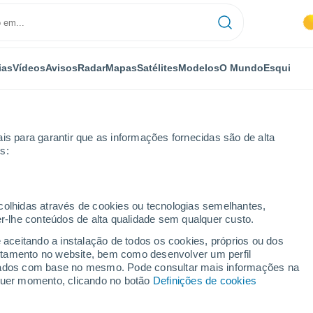
ias
Vídeos
Avisos
Radar
Mapas
Satélites
Modelos
O Mundo
Esqui
is para garantir que as informações fornecidas são de alta
s:
ecolhidas através de cookies ou tecnologias semelhantes,
er-lhe conteúdos de alta qualidade sem qualquer custo.
e aceitando a instalação de todos os cookies, próprios ou dos
rtamento no website, bem como desenvolver um perfil
...
lizados com base no mesmo. Pode consultar mais informações na
lquer momento, clicando no botão
Definições de cookies
Por horas
Chuva fraca nas próximas horas