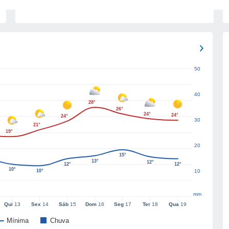
50
40
28°
26°
24°
24°
24°
30
21°
19°
20
15°
13°
12°
12°
12°
10°
10°
10
mm
Qui
13
Sex
14
Sáb
15
Dom
16
Seg
17
Ter
18
Qua
19
Mínima
Chuva