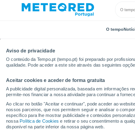
O tempo
Notíc
Aviso de privacidade
O conteúdo da Tempo.pt (tempo.pt) foi preparado por profissiona
qualidade. Pode aceder a este site através das seguintes opçõe
Aceitar cookies e aceder de forma gratuita
Início
Rússia
Oblast de Smolensk
Kikino
A publicidade digital personalizada, baseada em informações r
permite-nos financiar a nossa atividade para continuar a fornec
Tempo em Kikino
Ao clicar no botão "Aceitar e continuar", pode aceder ao websit
nossos parceiros, que nos permitem seguir e analisar o compo
07:35
Sexta
específico para lhe mostrar publicidade e conteúdos persona
nossa
Política de Cookies
e retirar o seu consentimento a qua
disponível na parte inferior da nossa página web.
Limpo