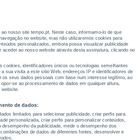
r ao nosso site tempo.pt. Neste caso, informamo-lo de que
h
navegação no website, mas não utilizaremos cookies para
nteúdos personalizados, embora possa visualizar publicidade
e aceder ao nosso website através desta assinatura, clicando no
 até
s cookies, identificadores únicos ou tecnologias semelhantes
 sua visita a este sitio Web, endereços IP e identificadores de
r os seus dados pessoais com base num interesse legítimo, ao
adar de Chuva
Satélites
Modelos
ou opor-se ao processamento de dados em qualquer altura,
 website.
mento de dados:
egunda
Terça
Quarta
Quinta
dos limitados para selecionar publicidade, criar perfis para
10 Ago.
11 Ago.
12 Ago.
13 Ago.
idade personalizada, criar perfis para personalizar conteúdos,
ir o desempenho da publicidade, medir o desempenho dos
 combinações de dados de diferentes fontes, desenvolver e
eúdos.
80%