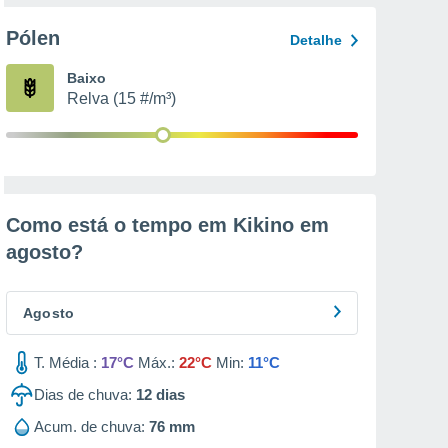
Pólen
Detalhe
Baixo
Relva (15 #/m³)
Como está o tempo em Kikino em
agosto
?
Agosto
T. Média :
17°C
Máx.:
22°C
Min:
11°C
Dias de chuva:
12
dias
Acum. de chuva:
76 mm