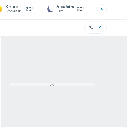
Kikino
Albufeira
Lisboa
23°
20°
Smolensk
Faro
Lisboa
°C