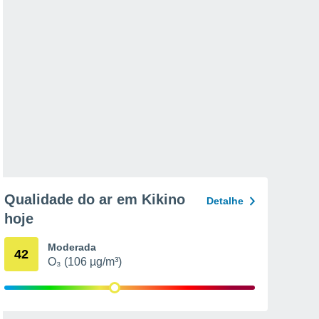
Qualidade do ar em Kikino
Detalhe
hoje
Moderada
42
O₃ (106 µg/m³)