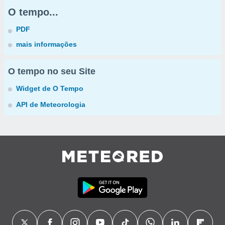
O tempo...
PDF
mais informações
O tempo no seu Site
Widget de O Tempo
API de Meteorologia