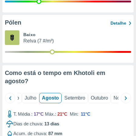
conteúdos.
ção
Pólen
Detalhe
ão através
de
Baixo
,
Relva (7 #/m³)
 e
dos,
publicidade
s, estudos
Como está o tempo em Khotoli em
a e
mento de
agosto
?
ossos 1199
o
Junho
Julho
Agosto
Setembro
Outubro
Novembro
eiros
T. Média :
17°C
Máx.:
21°C
Min:
11°C
Dias de chuva:
13
dias
Acum. de chuva:
87 mm