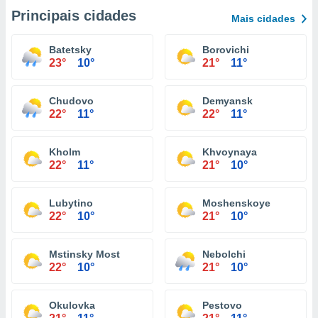
Principais cidades
Mais cidades
Batetsky
Borovichi
23°
10°
21°
11°
Chudovo
Demyansk
22°
11°
22°
11°
Kholm
Khvoynaya
22°
11°
21°
10°
Lubytino
Moshenskoye
22°
10°
21°
10°
Mstinsky Most
Nebolchi
22°
10°
21°
10°
Okulovka
Pestovo