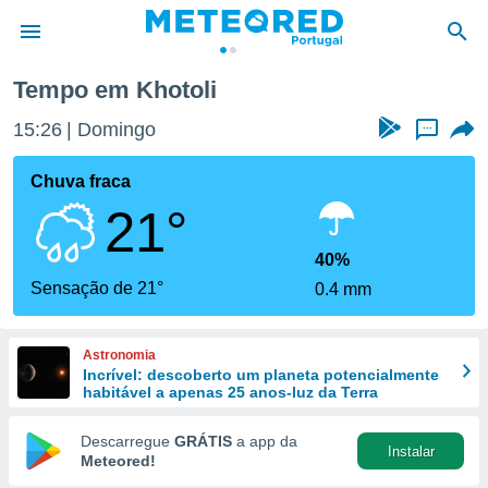
Tempo em Khotoli
de
15:26
Domingo
...
 da
empo.pt) foi
Chuva fraca
or
21°
is para
e as
 fornecidas
40%
 qualidade.
Sensação de 21°
0.4 mm
r a este
s das
opções:
Astronomia
Incrível: descoberto um planeta potencialmente
ookies e
habitável a apenas 25 anos-luz da Terra
 forma
Descarregue
GRÁTIS
a app da
Instalar
e digital
Meteored!
da,