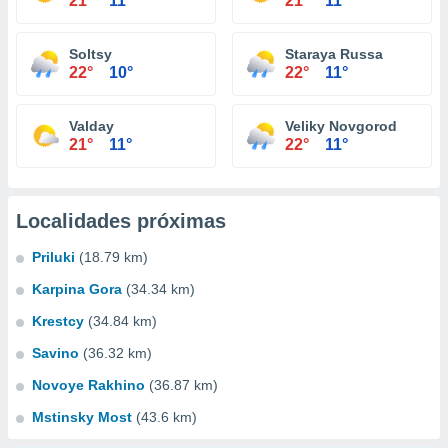
21°
11°
21°
11°
Soltsy
Staraya Russa
22°
10°
22°
11°
Valday
Veliky Novgorod
21°
11°
22°
11°
Localidades próximas
Priluki
(18.79 km)
Karpina Gora
(34.34 km)
Krestcy
(34.84 km)
Savino
(36.32 km)
Novoye Rakhino
(36.87 km)
Mstinsky Most
(43.6 km)