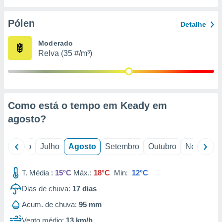
conteúdos.
Pólen
Detalhe
ção
Moderado
ão através
Relva (35 #/m³)
de
,
 e
dos,
publicidade
Como está o tempo em Keady em
s, estudos
agosto
?
a e
mento de
o
Junho
Julho
Agosto
Setembro
Outubro
Novembro
ossos 1199
eiros
T. Média :
15°C
Máx.:
18°C
Min:
12°C
Dias de chuva:
17
dias
Acum. de chuva:
95 mm
Vento médio:
13 km/h