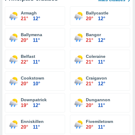
Armagh
Ballycastle
21°
12°
20°
12°
Ballymena
Bangor
20°
11°
21°
12°
Belfast
Coleraine
22°
11°
21°
11°
Cookstown
Craigavon
20°
10°
21°
12°
Downpatrick
Dungannon
19°
12°
20°
11°
Enniskillen
Fivemiletown
20°
11°
20°
11°