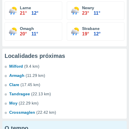
Larne
Newry
21°
12°
23°
11°
Omagh
Strabane
20°
11°
19°
12°
Localidades próximas
Milford
(9.4 km)
Armagh
(11.29 km)
Clare
(17.45 km)
Tandragee
(22.13 km)
Moy
(22.29 km)
Crossmaglen
(22.42 km)
O tempo...