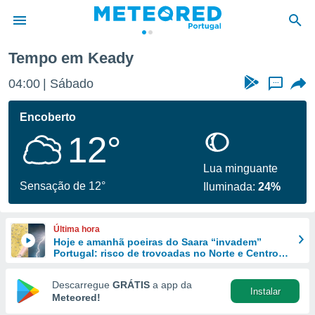
Tempo em Keady
de
04:00
Sábado
...
 da
empo.pt) foi
Encoberto
or
12°
is para
e as
 fornecidas
Lua minguante
 qualidade.
Sensação de 12°
Iluminada:
24%
r a este
s das
opções:
Última hora
Hoje e amanhã poeiras do Saara “invadem”
ookies e
Portugal: risco de trovoadas no Norte e Centro
 forma
aumenta
Descarregue
GRÁTIS
a app da
Instalar
e digital
Meteored!
da,