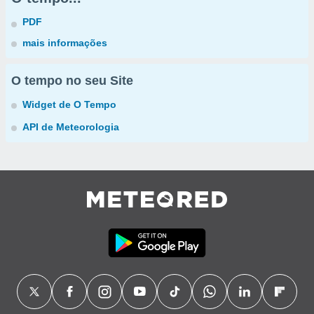
PDF
mais informações
O tempo no seu Site
Widget de O Tempo
API de Meteorologia