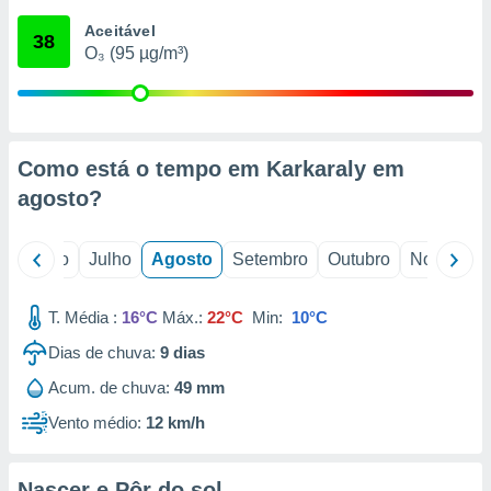
conteúdos.
Aceitável
38
O₃ (95 µg/m³)
ção
ão através
de
,
 e
Como está o tempo em Karkaraly em
agosto
?
dos,
publicidade
s, estudos
o
Junho
Julho
Agosto
Setembro
Outubro
Novembro
a e
mento de
T. Média :
16°C
Máx.:
22°C
Min:
10°C
ossos 1199
Dias de chuva:
9
dias
eiros
Acum. de chuva:
49 mm
Vento médio:
12 km/h
Nascer e Pôr do sol