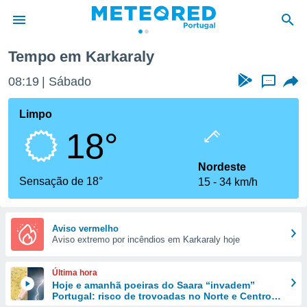
Tempo em Karkaraly
de
08:19
Sábado
...
 da
empo.pt) foi
Limpo
or
18°
is para
e as
 fornecidas
Nordeste
 qualidade.
Sensação de 18°
15
34 km/h
r a este
s das
opções:
Aviso vermelho
Aviso extremo por incêndios em Karkaraly hoje
ookies e
 forma
Última hora
e digital
Hoje e amanhã poeiras do Saara “invadem”
Portugal: risco de trovoadas no Norte e Centro
da,