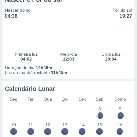
Nascer do sol
Pôr do sol
04:38
19:27
Primeira luz
Meio-dia
Última luz
04:02
12:03
20:04
Duração do dia
14h49m
Luz da manhã restante
11h45m
Calendário Lunar
Seg
Ter
Qua
Qui
Sex
Sáb
Domo
8
9
10
11
12
13
14
15
16