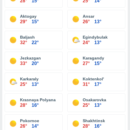
28°
15°
25°
14°
Aktogay
Ansar
29°
15°
26°
13°
Baljash
Egindybulak
32°
22°
24°
13°
Jezkazgan
Karagandy
33°
20°
27°
15°
Karkaraly
Koktenkol'
25°
13°
31°
17°
Krasnaya Polyana
Osakarovka
28°
16°
25°
13°
Pokornoe
Shakhtinsk
26°
14°
28°
16°