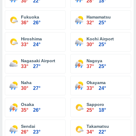
30°
22°
28°
18°
Fukuoka
Hamamatsu
36°
26°
32°
25°
Hiroshima
Kochi Airport
33°
24°
30°
25°
Nagasaki Airport
Nagoya
33°
27°
37°
25°
Naha
Okayama
30°
27°
33°
24°
Osaka
Sapporo
35°
26°
25°
18°
Sendai
Takamatsu
26°
23°
34°
22°