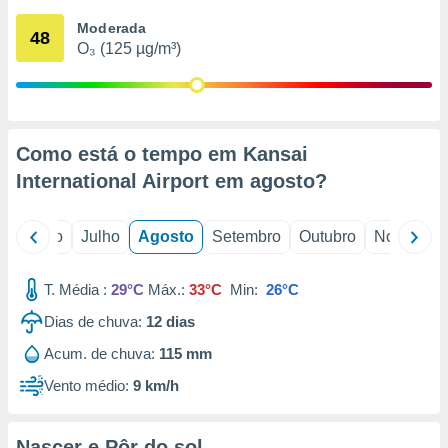
conteúdos.
Moderada
48
O₃ (125 µg/m³)
ção
ão através
de
,
 e
Como está o tempo em Kansai
International Airport em
agosto
?
dos,
publicidade
s, estudos
o
Junho
Julho
Agosto
Setembro
Outubro
Novembro
a e
mento de
T. Média :
29°C
Máx.:
33°C
Min:
26°C
ossos 1199
Dias de chuva:
12
dias
eiros
Acum. de chuva:
115 mm
Vento médio:
9 km/h
Nascer e Pôr do sol