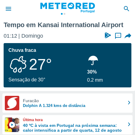
Tempo em Kansai International Airport
de
01:12
Domingo
...
 da
empo.pt) foi
Chuva fraca
or
27°
is para
e as
 fornecidas
30%
 qualidade.
Sensação de 30°
0.2 mm
r a este
s das
opções:
Furacão
Dolphin A 1.324 kms de distância
ookies e
 forma
Última hora
e digital
40 ºC à vista em Portugal na próxima semana:
calor intensifica a partir de quarta, 12 de agosto
da,