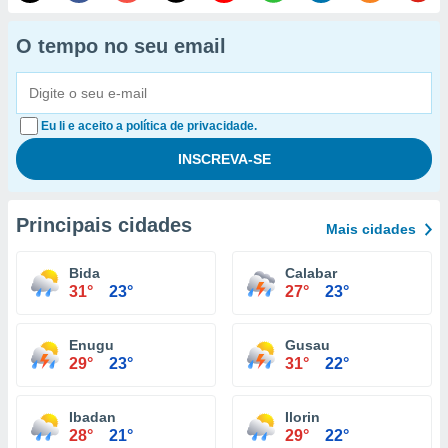
O tempo no seu email
Eu li e aceito a política de privacidade.
Principais cidades
Mais cidades
Bida
Calabar
31°
23°
27°
23°
Enugu
Gusau
29°
23°
31°
22°
Ibadan
Ilorin
28°
21°
29°
22°