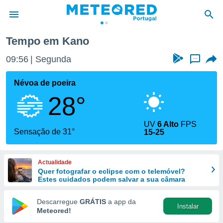
Tempo em Kano
de
09:56
Segunda
...
 da
empo.pt) foi
Névoa de poeira
or
28°
is para
e as
 fornecidas
UV
6 Alto
FPS
 qualidade.
Sensação de 31°
15-25
r a este
s das
opções:
Actualidade
Quer fotografar o eclipse com o telemóvel?
ookies e
Estes cuidados podem salvar a sua câmara
 forma
Descarregue
GRÁTIS
a app da
Instalar
e digital
Meteored!
da,