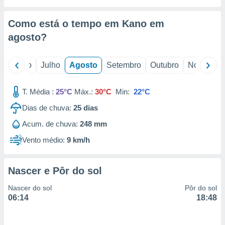
conteúdos.
Como está o tempo em Kano em
ção
agosto
?
ão através
de
,
o
Junho
Julho
Agosto
Setembro
Outubro
Novembro
 e
T. Média :
25°C
Máx.:
30°C
Min:
22°C
dos,
publicidade
Dias de chuva:
25
dias
s, estudos
a e
Acum. de chuva:
248 mm
mento de
Vento médio:
9 km/h
ossos 1199
eiros
Nascer e Pôr do sol
Nascer do sol
Pôr do sol
06:14
18:48