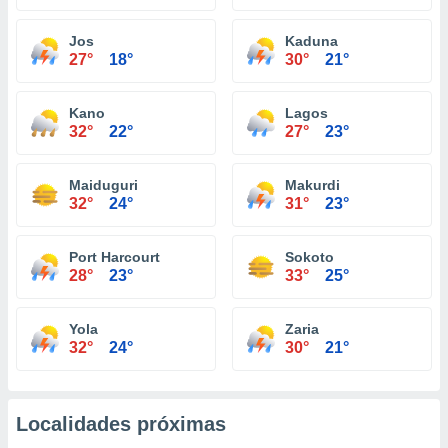
Jos
Kaduna
27°
18°
30°
21°
Kano
Lagos
32°
22°
27°
23°
Maiduguri
Makurdi
32°
24°
31°
23°
Port Harcourt
Sokoto
28°
23°
33°
25°
Yola
Zaria
32°
24°
30°
21°
Localidades próximas