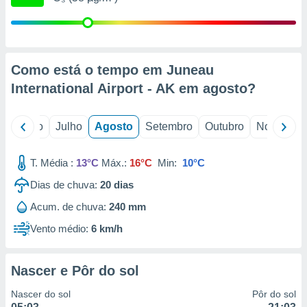
conteúdos.
ção
ão através
Como está o tempo em Juneau
de
International Airport - AK em
agosto
?
,
 e
o
Junho
Julho
Agosto
Setembro
Outubro
Novembro
dos,
publicidade
s, estudos
T. Média :
13°C
Máx.:
16°C
Min:
10°C
a e
mento de
Dias de chuva:
20
dias
Acum. de chuva:
240 mm
ossos 1199
eiros
Vento médio:
6 km/h
Nascer e Pôr do sol
Nascer do sol
Pôr do sol