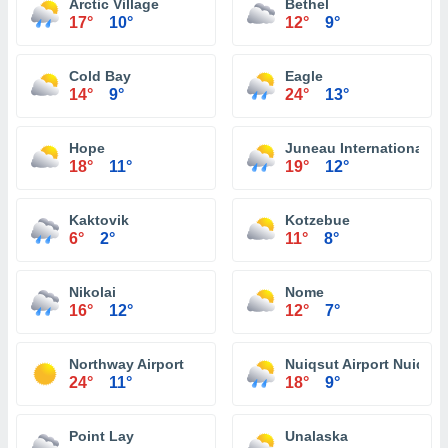
Arctic Village
Bethel
17°
10°
12°
9°
Cold Bay
Eagle
14°
9°
24°
13°
Hope
Juneau International Ai
18°
11°
19°
12°
Kaktovik
Kotzebue
6°
2°
11°
8°
Nikolai
Nome
16°
12°
12°
7°
Northway Airport
Nuiqsut Airport Nuiqsut
24°
11°
18°
9°
Point Lay
Unalaska