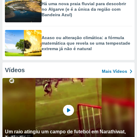
Há uma nova praia fluvial para descobrir
no Algarve (e é a única da região com
Bandeira Azul)
Acaso ou alteração climática: a fórmula
matemática que revela se uma tempestade
extrema já não é natural
Vídeos
Mais Vídeos
Um raio atingiu um campo de futebol em Narathiwat,