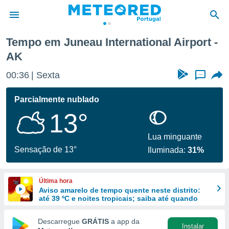
Tempo em Juneau International Airport -
AK
de
 da
00:36
Sexta
...
empo.pt) foi
or
Parcialmente nublado
is para
e as
13°
 fornecidas
 qualidade.
Lua minguante
r a este
Sensação de 13°
s das
Iluminada:
31%
opções:
ookies e
Última hora
 forma
Aviso amarelo de tempo quente neste distrito:
até 39 ºC e noites tropicais; saiba até quando
e digital
Descarregue
GRÁTIS
a app da
da,
Instalar