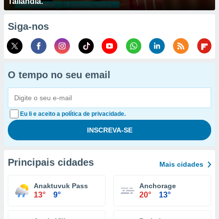
Tailândia.
Siga-nos
O tempo no seu email
Eu li e aceito a política de privacidade.
Principais cidades
Mais cidades
Anaktuvuk Pass
Anchorage
13°
9°
20°
13°