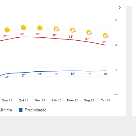
6
36°
36°
35°
35°
34°
33°
32°
4
2
18°
18°
18°
18°
18°
17°
17°
mm
Qua
12
Qui
13
Sex
14
Sáb
15
Dom
16
Seg
17
Ter
18
Mínima
Precipitação