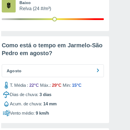
Baixo
Relva (24 #/m³)
Como está o tempo em Jarmelo-São
Pedro em
agosto
?
Agosto
T. Média :
22°C
Máx.:
29°C
Min:
15°C
Dias de chuva:
3
dias
Acum. de chuva:
14 mm
Vento médio:
9 km/h