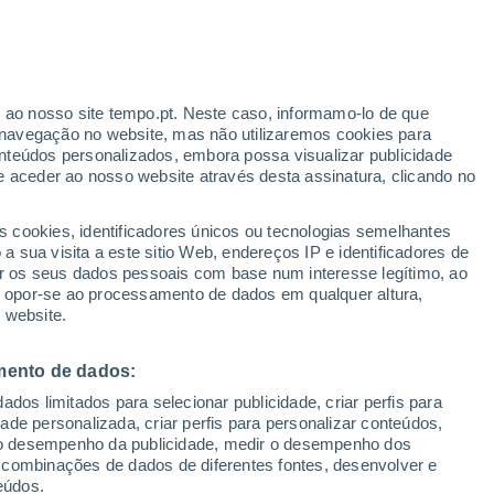
ante
r ao nosso site tempo.pt. Neste caso, informamo-lo de que
:
46%
navegação no website, mas não utilizaremos cookies para
nteúdos personalizados, embora possa visualizar publicidade
e aceder ao nosso website através desta assinatura, clicando no
 até
s cookies, identificadores únicos ou tecnologias semelhantes
 sua visita a este sitio Web, endereços IP e identificadores de
r os seus dados pessoais com base num interesse legítimo, ao
ura
Radar de Chuva
Satélites
Modelos
ou opor-se ao processamento de dados em qualquer altura,
 website.
mento de dados:
omingo
Segunda
Terça
Quarta
dos limitados para selecionar publicidade, criar perfis para
9 Ago.
10 Ago.
11 Ago.
12 Ago.
idade personalizada, criar perfis para personalizar conteúdos,
ir o desempenho da publicidade, medir o desempenho dos
 combinações de dados de diferentes fontes, desenvolver e
eúdos.