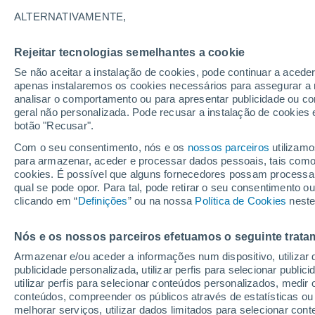
21°
ALTERNATIVAMENTE,
Rejeitar tecnologias semelhantes a cookie
Lua mingu
Se não aceitar a instalação de cookies, pode continuar a acede
Iluminada
Sensação de 21°
apenas instalaremos os cookies necessários para assegurar a 
analisar o comportamento ou para apresentar publicidade ou co
geral não personalizada. Pode recusar a instalação de cookies 
botão "Recusar".
Última hora
Aviso amarelo de tempo quente neste distrito:
Com o seu consentimento, nós e os
nossos parceiros
utilizamo
39 ºC e noites tropicais; saiba até quando
para armazenar, aceder e processar dados pessoais, tais como a
cookies. É possível que alguns fornecedores possam processa
O Tempo 1 - 7 Dias
Atualidade
Mapas de temperat
qual se pode opor. Para tal, pode retirar o seu consentimento 
clicando em “
Definições
” ou na nossa
Política de Cookies
neste
Nós e os nossos parceiros efetuamos o seguinte trata
Amanhã
Sábado
D
Hoje
Armazenar e/ou aceder a informações num dispositivo, utilizar da
7 Ago.
8 Ago.
6 Ago.
publicidade personalizada, utilizar perfis para selecionar public
utilizar perfis para selecionar conteúdos personalizados, med
conteúdos, compreender os públicos através de estatísticas ou
melhorar serviços, utilizar dados limitados para selecionar cont