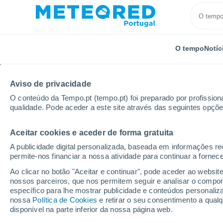
O tempo
Notíc
Aviso de privacidade
O conteúdo da Tempo.pt (tempo.pt) foi preparado por profissiona
qualidade. Pode aceder a este site através das seguintes opçõe
Aceitar cookies e aceder de forma gratuita
Início
Distrito da Guarda
Jarmelo-São Pedro
A publicidade digital personalizada, baseada em informações r
permite-nos financiar a nossa atividade para continuar a fornec
Tempo em Jarmelo-São
Ao clicar no botão "Aceitar e continuar", pode aceder ao websit
nossos parceiros, que nos permitem seguir e analisar o compo
23:26
Quinta
específico para lhe mostrar publicidade e conteúdos persona
nossa
Política de Cookies
e retirar o seu consentimento a qua
disponível na parte inferior da nossa página web.
Céu limpo