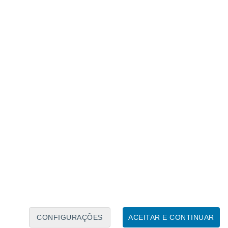
Calendário Lunar
Seg
Ter
Qua
Qui
Sex
Sáb
Domo
6
7
8
9
10
11
12
13
14
15
16
17
18
19
CONFIGURAÇÕES
ACEITAR E CONTINUAR