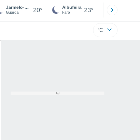
Jarmelo-São Pedro
Albufeira
Lisboa
20°
23°
Guarda
Faro
Lisboa
°C