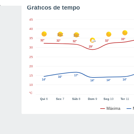
Gráficos de tempo
45
40
35
33°
32°
32°
32°
32°
29°
30
25
20
15
17°
16°
14°
14°
14°
14°
10
°C
Qui
6
Sex
7
Sáb
8
Dom
9
Seg
10
Ter
11
Máxima