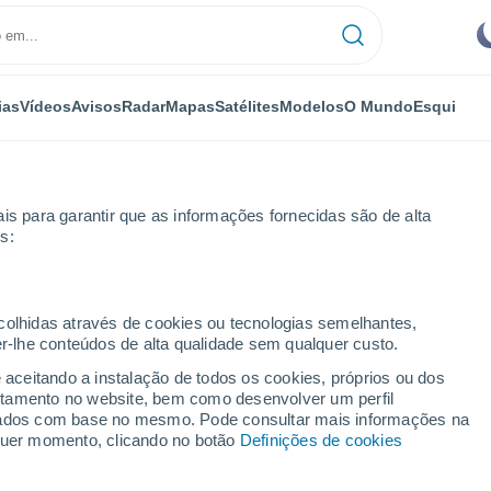
ias
Vídeos
Avisos
Radar
Mapas
Satélites
Modelos
O Mundo
Esqui
is para garantir que as informações fornecidas são de alta
s:
ecolhidas através de cookies ou tecnologias semelhantes,
er-lhe conteúdos de alta qualidade sem qualquer custo.
 Pedro
e aceitando a instalação de todos os cookies, próprios ou dos
rtamento no website, bem como desenvolver um perfil
...
lizados com base no mesmo. Pode consultar mais informações na
lquer momento, clicando no botão
Definições de cookies
Por horas
Céu limpo nas próximas horas