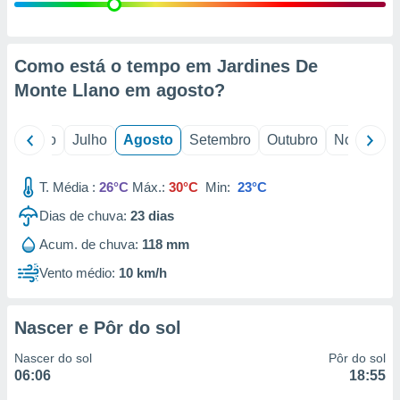
conteúdos.
ção
Como está o tempo em Jardines De
ão através
Monte Llano em
agosto
?
de
,
 e
o
Junho
Julho
Agosto
Setembro
Outubro
Novembro
dos,
publicidade
T. Média :
26°C
Máx.:
30°C
Min:
23°C
s, estudos
Dias de chuva:
23
dias
a e
mento de
Acum. de chuva:
118 mm
Vento médio:
10 km/h
ossos 1199
eiros
Nascer e Pôr do sol
Nascer do sol
Pôr do sol
06:06
18:55