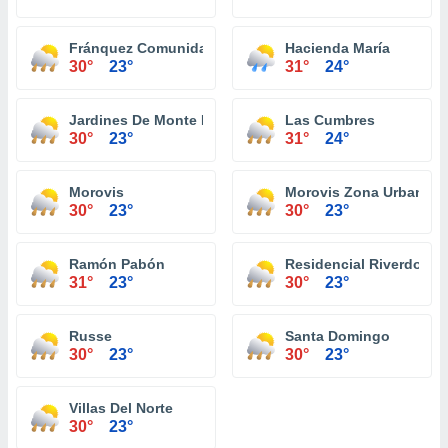
Fránquez Comunidad
Hacienda María
30°
23°
31°
24°
Jardines De Monte Llano
Las Cumbres
30°
23°
31°
24°
Morovis
Morovis Zona Urbana
30°
23°
30°
23°
Ramón Pabón
Residencial Riverdo To
31°
23°
30°
23°
Russe
Santa Domingo
30°
23°
30°
23°
Villas Del Norte
30°
23°