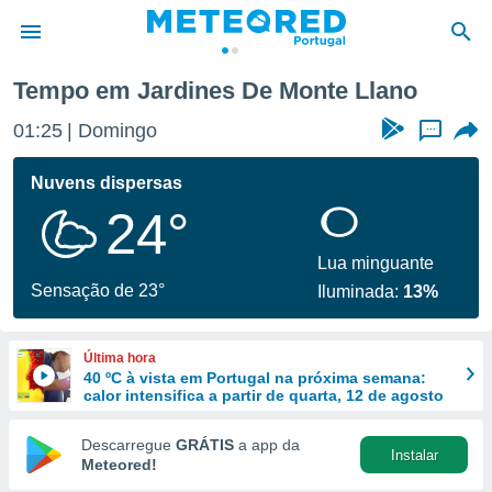
onte Llano
Tempo em Jardines De Monte Llano
de
01:25
Domingo
...
 da
empo.pt) foi
Nuvens dispersas
or
24°
is para
e as
 fornecidas
Lua minguante
 qualidade.
Sensação de 23°
Iluminada:
13%
r a este
s das
opções:
Última hora
40 ºC à vista em Portugal na próxima semana:
ookies e
calor intensifica a partir de quarta, 12 de agosto
 forma
Descarregue
GRÁTIS
a app da
Instalar
e digital
Meteored!
da,