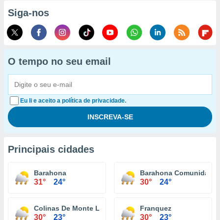
Siga-nos
O tempo no seu email
Eu li e aceito a política de privacidade.
Principais cidades
Barahona
Barahona Comunidad
31°
24°
30°
24°
Colinas De Monte Llano
Franquez
30°
23°
30°
23°