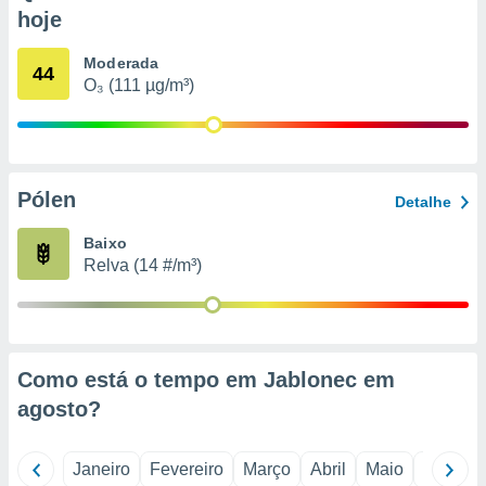
o qual se
hoje
ara tal,
 o seu
Moderada
44
to ou opor-
O₃ (111 µg/m³)
essamento
m qualquer
ando em “
 ou na
Pólen
 Cookies
Detalhe
te.
Baixo
 nossos
Relva (14 #/m³)
s o
o de
Como está o tempo em Jablonec em
e/ou aceder
agosto
?
ões num
utilizar
ados para
Janeiro
Fevereiro
Março
Abril
Maio
Junho
publicidade,