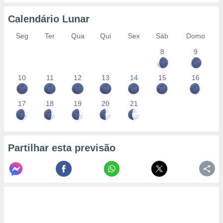
conteúdos.
Calendário Lunar
ção
Seg
Ter
Qua
Qui
Sex
Sáb
Domo
ão através
8
9
de
,
 e
10
11
12
13
14
15
16
dos,
publicidade
17
18
19
20
21
s, estudos
a e
mento de
Partilhar esta previsão
ossos 1199
eiros