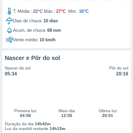
 para
T. Média :
22°C
Máx.:
27°C
Min:
16°C
a, utilizar
Dias de chuva:
10
dias
selecionar
Acum. de chuva:
68 mm
a, criar
personalizar
Vento médio:
10 km/h
tilizar
selecionar
Nascer e Pôr do sol
dos, medir
nho da
Nascer do sol
Pôr do sol
, medir o
05:34
20:16
o dos
r os
ravés de
s ou
s de dados
Primeira luz
Meio-dia
Última luz
es fontes,
04:58
12:55
20:51
 e melhorar
ilizar dados
Duração do dia
14h42m
ara
Luz da manhã restante
14h15m