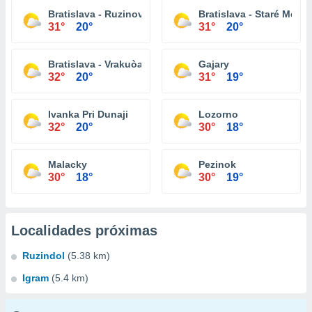
Bratislava - Ruzinov
Bratislava - Staré Mesto
31°
20°
31°
20°
Bratislava - Vrakuòa
Gajary
32°
20°
31°
19°
Ivanka Pri Dunaji
Lozorno
32°
20°
30°
18°
Malacky
Pezinok
30°
18°
30°
19°
Localidades próximas
Ruzindol
(5.38 km)
Igram
(5.4 km)