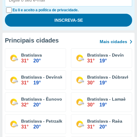
Eu li e aceito a política de privacidade.
Principais cidades
Mais cidades
Bratislava
Bratislava - Devín
31°
20°
31°
19°
Bratislava - Devínska Nová Ves
Bratislava - Dúbravka
31°
19°
30°
19°
Bratislava - Èunovo
Bratislava - Lamaè
32°
20°
30°
19°
Bratislava - Petrzalka
Bratislava - Raèa
31°
20°
31°
20°