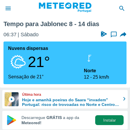
ma semana
Tempo para Jablonec 8 - 14 dias
de
06:37
Sábado
...
 da
empo.pt) foi
Nuvens dispersas
or
21°
is para
e as
 fornecidas
Norte
 qualidade.
Sensação de 21°
12
25 km/h
r a este
s das
opções:
Última hora
Hoje e amanhã poeiras do Saara “invadem”
ookies e
Portugal: risco de trovoadas no Norte e Centro
 forma
aumenta
Descarregue
GRÁTIS
a app da
Instalar
e digital
Meteored!
da,