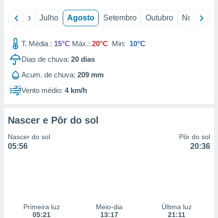
o
Junho
Julho
Agosto
Setembro
Outubro
Novembro
T. Média :
15°C
Máx.:
20°C
Min:
10°C
Dias de chuva:
20
dias
Acum. de chuva:
209 mm
Vento médio:
4 km/h
Nascer e Pôr do sol
Nascer do sol
Pôr do sol
05:56
20:36
Primeira luz
Meio-dia
Última luz
05:21
13:17
21:11