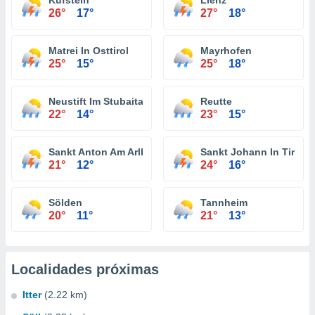
Kufstein
Lienz
26°
17°
27°
18°
Matrei In Osttirol
Mayrhofen
25°
15°
25°
18°
Neustift Im Stubaital
Reutte
22°
14°
23°
15°
Sankt Anton Am Arlberg
Sankt Johann In Tirol
21°
12°
24°
16°
Sölden
Tannheim
20°
11°
21°
13°
Localidades próximas
Itter
(2.22 km)