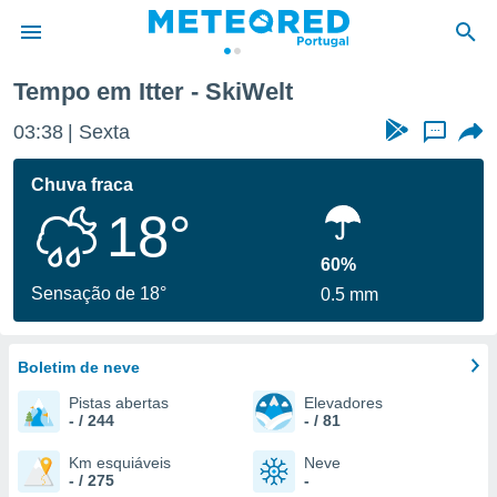
Tempo em Itter - SkiWelt
de
03:38
Sexta
...
 da
empo.pt) foi
Chuva fraca
or
18°
is para
e as
 fornecidas
60%
 qualidade.
Sensação de 18°
0.5 mm
r a este
s das
opções:
Boletim de neve
ookies e
Pistas abertas
Elevadores
 forma
- / 244
- / 81
e digital
Km esquiáveis
Neve
- / 275
-
da,