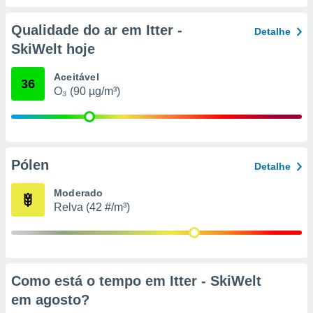
conteúdos.
Qualidade do ar em Itter -
Detalhe
ção
SkiWelt hoje
ão através
de
Aceitável
36
,
O₃ (90 µg/m³)
 e
dos,
publicidade
s, estudos
Pólen
Detalhe
a e
mento de
Moderado
Relva (42 #/m³)
ossos 1199
eiros
Como está o tempo em Itter - SkiWelt
em
agosto
?