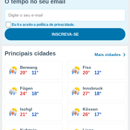
O tempo no seu email
Eu li e aceito a política de privacidade.
Principais cidades
Mais cidades
Berwang
Fiss
20°
11°
20°
12°
Fügen
Innsbruck
24°
18°
27°
18°
Ischgl
Kössen
21°
12°
26°
17°