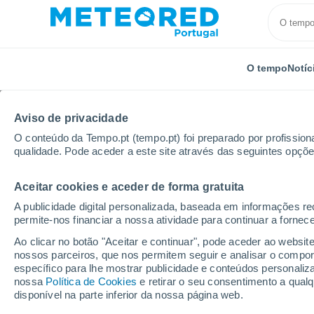
O tempo
Notíc
Aviso de privacidade
O conteúdo da Tempo.pt (tempo.pt) foi preparado por profissiona
qualidade. Pode aceder a este site através das seguintes opçõe
Aceitar cookies e aceder de forma gratuita
Início
Canadá
Província de Alberta
Irvine
A publicidade digital personalizada, baseada em informações r
permite-nos financiar a nossa atividade para continuar a fornec
Tempo em Irvine - AB
Ao clicar no botão "Aceitar e continuar", pode aceder ao websit
nossos parceiros, que nos permitem seguir e analisar o compo
11:26
Quinta
específico para lhe mostrar publicidade e conteúdos persona
nossa
Política de Cookies
e retirar o seu consentimento a qua
disponível na parte inferior da nossa página web.
Limpo