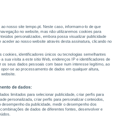
r ao nosso site tempo.pt. Neste caso, informamo-lo de que
/h
navegação no website, mas não utilizaremos cookies para
nteúdos personalizados, embora possa visualizar publicidade
e aceder ao nosso website através desta assinatura, clicando no
 até
s cookies, identificadores únicos ou tecnologias semelhantes
 sua visita a este sitio Web, endereços IP e identificadores de
r os seus dados pessoais com base num interesse legítimo, ao
ura
Radar de Chuva
Satélites
Modelos
ou opor-se ao processamento de dados em qualquer altura,
 website.
mento de dados:
omingo
Segunda
Terça
Quarta
dos limitados para selecionar publicidade, criar perfis para
9 Ago.
10 Ago.
11 Ago.
12 Ago.
idade personalizada, criar perfis para personalizar conteúdos,
ir o desempenho da publicidade, medir o desempenho dos
 combinações de dados de diferentes fontes, desenvolver e
eúdos.
80%
80%
70%