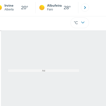
Irvine
Albufeira
Lisboa
20°
28°
Alberta
Faro
Lisboa
°C