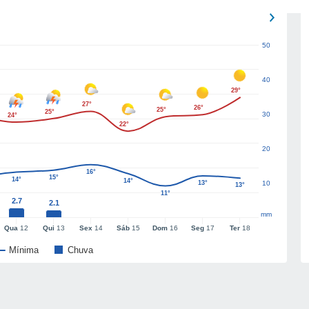
50
40
29°
27°
26°
25°
25°
30
24°
22°
20
16°
15°
14°
14°
13°
10
13°
11°
2.7
2.1
mm
Qua
12
Qui
13
Sex
14
Sáb
15
Dom
16
Seg
17
Ter
18
Mínima
Chuva