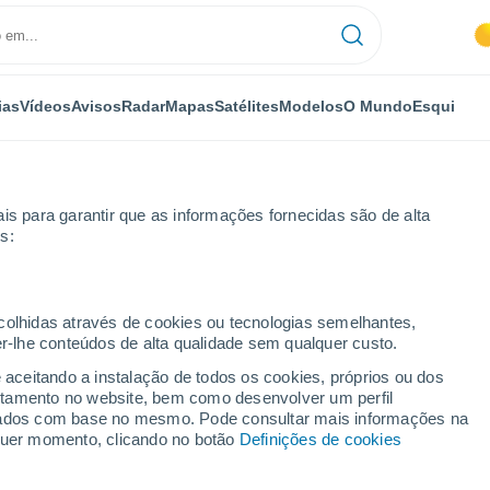
ias
Vídeos
Avisos
Radar
Mapas
Satélites
Modelos
O Mundo
Esqui
is para garantir que as informações fornecidas são de alta
s:
ecolhidas através de cookies ou tecnologias semelhantes,
er-lhe conteúdos de alta qualidade sem qualquer custo.
e aceitando a instalação de todos os cookies, próprios ou dos
rtamento no website, bem como desenvolver um perfil
...
lizados com base no mesmo. Pode consultar mais informações na
lquer momento, clicando no botão
Definições de cookies
Por horas
Céu limpo nas próximas horas