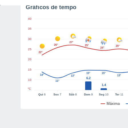
Gráficos de tempo
40
35
30
27°
26°
25°
25°
24°
25
22°
20
15
15°
15°
14°
13°
13°
6.2
10
11°
1.4
°C
Qui
6
Sex
7
Sáb
8
Dom
9
Seg
10
Ter
11
Máxima