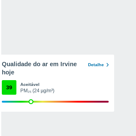
Qualidade do ar em Irvine
Detalhe
hoje
Aceitável
39
PM₂₅ (24 µg/m³)