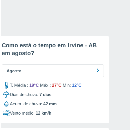
Como está o tempo em Irvine - AB
em
agosto
?
Agosto
T. Média :
19°C
Máx.:
27°C
Min:
12°C
Dias de chuva:
7
dias
Acum. de chuva:
42 mm
Vento médio:
12 km/h