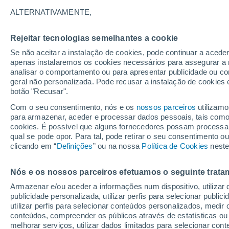
19°
ALTERNATIVAMENTE,
Rejeitar tecnologias semelhantes a cookie
Norte
Se não aceitar a instalação de cookies, pode continuar a acede
Sensação de 19°
18
-
33 km
apenas instalaremos os cookies necessários para assegurar a 
analisar o comportamento ou para apresentar publicidade ou co
geral não personalizada. Pode recusar a instalação de cookies 
botão "Recusar".
Última hora
Aviso amarelo de tempo quente neste distrito:
Com o seu consentimento, nós e os
nossos parceiros
utilizamo
39 ºC e noites tropicais; saiba até quando
para armazenar, aceder e processar dados pessoais, tais como a
cookies. É possível que alguns fornecedores possam processa
O Tempo 1 - 7 Dias
Atualidade
Mapas de temperat
qual se pode opor. Para tal, pode retirar o seu consentimento 
clicando em “
Definições
” ou na nossa
Política de Cookies
neste
Nós e os nossos parceiros efetuamos o seguinte trata
Amanhã
Sábado
D
Hoje
Armazenar e/ou aceder a informações num dispositivo, utilizar da
7 Ago.
8 Ago.
6 Ago.
publicidade personalizada, utilizar perfis para selecionar public
utilizar perfis para selecionar conteúdos personalizados, med
conteúdos, compreender os públicos através de estatísticas ou
melhorar serviços, utilizar dados limitados para selecionar cont