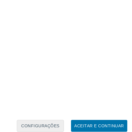
Calendário Lunar
Seg
Ter
Qua
Qui
Sex
Sáb
Domo
6
7
8
9
10
11
12
13
14
15
16
17
18
19
CONFIGURAÇÕES
ACEITAR E CONTINUAR