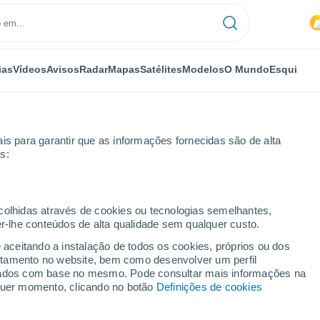
ias
Vídeos
Avisos
Radar
Mapas
Satélites
Modelos
O Mundo
Esqui
is para garantir que as informações fornecidas são de alta
s:
ecolhidas através de cookies ou tecnologias semelhantes,
er-lhe conteúdos de alta qualidade sem qualquer custo.
 - PI por horas
e aceitando a instalação de todos os cookies, próprios ou dos
rtamento no website, bem como desenvolver um perfil
lizados com base no mesmo. Pode consultar mais informações na
lquer momento, clicando no botão
Definições de cookies