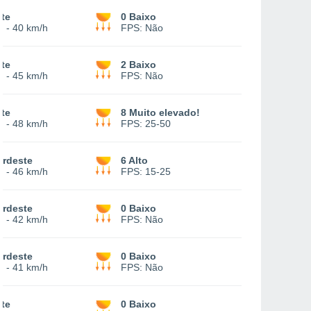
te
0 Baixo
1
-
40 km/h
FPS:
Não
te
2 Baixo
3
-
45 km/h
FPS:
Não
te
8 Muito elevado!
2
-
48 km/h
FPS:
25-50
ordeste
6 Alto
2
-
46 km/h
FPS:
15-25
ordeste
0 Baixo
0
-
42 km/h
FPS:
Não
ordeste
0 Baixo
2
-
41 km/h
FPS:
Não
te
0 Baixo