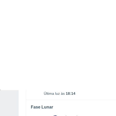
Nascimento da Lua
Ocaso da Lua
00:30
12:47
SÁBADO, 08 DE AGOSTO
O dia todo
Limpo
Nascer do sol às
05h52m
Pôr-do-sol às
17h53m
Primeira luz às
05:31
Última luz às
18:14
Fase Lunar