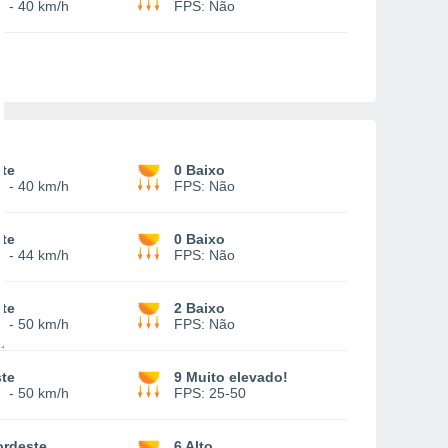
2
-
40 km/h
FPS:
Não
te
0 Baixo
2
-
40 km/h
FPS:
Não
te
0 Baixo
4
-
44 km/h
FPS:
Não
te
2 Baixo
6
-
50 km/h
FPS:
Não
te
9 Muito elevado!
2
-
50 km/h
FPS:
25-50
ordeste
6 Alto