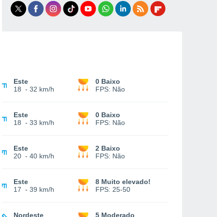
Este
0 Baixo
18
-
32 km/h
FPS:
Não
Este
0 Baixo
18
-
33 km/h
FPS:
Não
Este
2 Baixo
20
-
40 km/h
FPS:
Não
Este
8 Muito elevado!
17
-
39 km/h
FPS:
25-50
Nordeste
5 Moderado