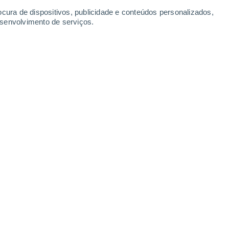
Sábado
8
ocura de dispositivos, publicidade e conteúdos personalizados,
esenvolvimento de serviços.
a Grande
26°
Parcialmente nublado
02:00
Sensação T.
28°
26°
Nuvens dispersas
05:00
Sensação T.
27°
27°
Nuvens dispersas
08:00
Sensação T.
30°
30%
31°
Chuva fraca
11:00
0.3 mm
Sensação T.
34°
40%