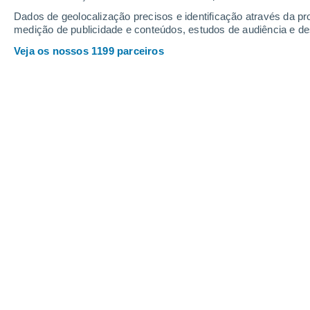
Quinta
6
Sexta
7
Dados de geolocalização precisos e identificação através da pr
medição de publicidade e conteúdos, estudos de audiência e d
Veja os nossos 1199 parceiros
A previsão do tempo por horas: Ilh
QUINTA, 06 DE AGOSTO
2 Avisos agora
Risco moderado
Pela tarde
Chuva fraca com céu
parcialmente nublado
Nascer do sol às
05h53m
Pôr-do-sol às
17h53m
Primeira luz às
05:31
Última luz às
18:14