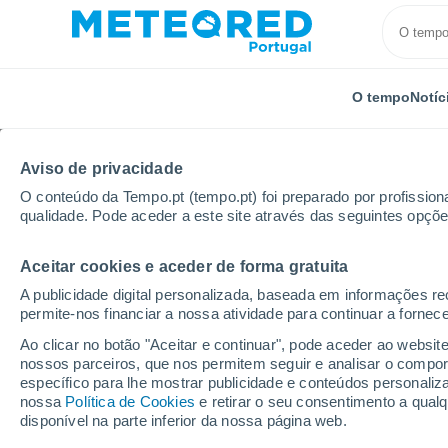
O tempo
Notíc
Aviso de privacidade
O conteúdo da Tempo.pt (tempo.pt) foi preparado por profissiona
qualidade. Pode aceder a este site através das seguintes opçõe
Aceitar cookies e aceder de forma gratuita
Início
Brasil
Piauí
Ilha Grande
Por horas
A publicidade digital personalizada, baseada em informações r
permite-nos financiar a nossa atividade para continuar a fornec
Tempo para Ilha Grande
Ao clicar no botão "Aceitar e continuar", pode aceder ao websit
nossos parceiros, que nos permitem seguir e analisar o compo
específico para lhe mostrar publicidade e conteúdos persona
O Tempo 1 - 7 Dias
Por horas
nossa
Política de Cookies
e retirar o seu consentimento a qua
disponível na parte inferior da nossa página web.