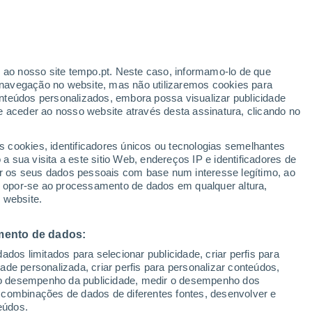
lha Grande
VENTO
PRECIPITAÇÃO
r ao nosso site tempo.pt. Neste caso, informamo-lo de que
12
15
18
21
00
03
06
09
12
15
18
21
00
navegação no website, mas não utilizaremos cookies para
nteúdos personalizados, embora possa visualizar publicidade
e aceder ao nosso website através desta assinatura, clicando no
31°
30°
s cookies, identificadores únicos ou tecnologias semelhantes
30°
30°
 sua visita a este sitio Web, endereços IP e identificadores de
28°
28°
r os seus dados pessoais com base num interesse legítimo, ao
27°
27°
27°
26°
ou opor-se ao processamento de dados em qualquer altura,
26°
26°
 website.
25°
mento de dados:
dos limitados para selecionar publicidade, criar perfis para
idade personalizada, criar perfis para personalizar conteúdos,
ir o desempenho da publicidade, medir o desempenho dos
 combinações de dados de diferentes fontes, desenvolver e
eúdos.