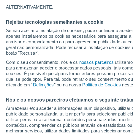
Gráfico do tempo por horas em I
ALTERNATIVAMENTE,
SÍMBOLO
TEMPERATURA
Rejeitar tecnologias semelhantes a cookie
Se não aceitar a instalação de cookies, pode continuar a acede
00
03
06
09
12
15
18
21
00
03
06
09
apenas instalaremos os cookies necessários para assegurar a 
analisar o comportamento ou para apresentar publicidade ou co
geral não personalizada. Pode recusar a instalação de cookies 
botão "Recusar".
31°
31°
Com o seu consentimento, nós e os
nossos parceiros
utilizamo
para armazenar, aceder e processar dados pessoais, tais como a
28°
cookies. É possível que alguns fornecedores possam processa
27°
27°
27°
qual se pode opor. Para tal, pode retirar o seu consentimento 
26°
26°
26°
25°
clicando em “
Definições
” ou na nossa
Política de Cookies
neste
25°
Nós e os nossos parceiros efetuamos o seguinte trata
Armazenar e/ou aceder a informações num dispositivo, utilizar da
publicidade personalizada, utilizar perfis para selecionar public
utilizar perfis para selecionar conteúdos personalizados, med
0.4
0.3
conteúdos, compreender os públicos através de estatísticas ou
melhorar serviços, utilizar dados limitados para selecionar cont