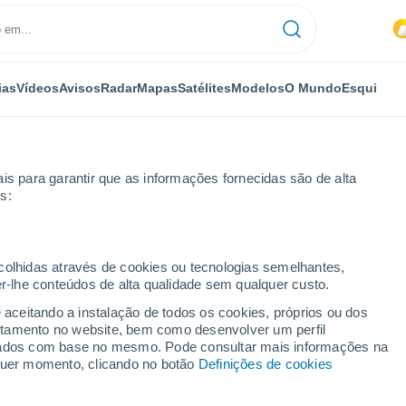
ias
Vídeos
Avisos
Radar
Mapas
Satélites
Modelos
O Mundo
Esqui
is para garantir que as informações fornecidas são de alta
s:
ecolhidas através de cookies ou tecnologias semelhantes,
er-lhe conteúdos de alta qualidade sem qualquer custo.
e aceitando a instalação de todos os cookies, próprios ou dos
rtamento no website, bem como desenvolver um perfil
...
lizados com base no mesmo. Pode consultar mais informações na
lquer momento, clicando no botão
Definições de cookies
Por horas
Intervalos nublados nas
próximas horas