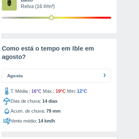
Relva (16 #/m³)
Como está o tempo em Ible em
agosto
?
Agosto
T. Média :
16°C
Máx.:
19°C
Min:
12°C
Dias de chuva:
14
dias
Acum. de chuva:
79 mm
Vento médio:
14 km/h