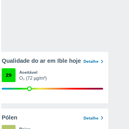
Qualidade do ar em Ible hoje
Detalhe
Aceitável
29
O₃ (72 µg/m³)
Pólen
Detalhe
Baixo