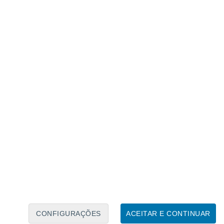
Calendário Lunar
Seg
Ter
Qua
Qui
Sex
Sáb
Domo
6
7
8
9
10
11
12
13
14
15
16
17
18
19
CONFIGURAÇÕES
ACEITAR E CONTINUAR