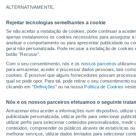
13°
ALTERNATIVAMENTE,
Rejeitar tecnologias semelhantes a cookie
Noroeste
Se não aceitar a instalação de cookies, pode continuar a acede
Sensação de 13°
10
-
26 km
apenas instalaremos os cookies necessários para assegurar a 
analisar o comportamento ou para apresentar publicidade ou co
geral não personalizada. Pode recusar a instalação de cookies 
botão "Recusar".
Última hora
Aviso amarelo de tempo quente neste distrito:
Com o seu consentimento, nós e os
nossos parceiros
utilizamo
39 ºC e noites tropicais; saiba até quando
para armazenar, aceder e processar dados pessoais, tais como a
cookies. É possível que alguns fornecedores possam processa
O Tempo 1 - 7 Dias
Atualidade
Mapas de nuvens
qual se pode opor. Para tal, pode retirar o seu consentimento 
clicando em “
Definições
” ou na nossa
Política de Cookies
neste
Nós e os nossos parceiros efetuamos o seguinte trata
Amanhã
Sábado
D
Hoje
Armazenar e/ou aceder a informações num dispositivo, utilizar da
7 Ago.
8 Ago.
6 Ago.
publicidade personalizada, utilizar perfis para selecionar public
utilizar perfis para selecionar conteúdos personalizados, med
conteúdos, compreender os públicos através de estatísticas ou
melhorar serviços, utilizar dados limitados para selecionar cont