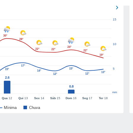
15
30°
28°
10
24°
22°
22°
22°
19°
17°
15°
5
15°
14°
13°
12°
12°
2.6
0.8
mm
Qua
12
Qui
13
Sex
14
Sáb
15
Dom
16
Seg
17
Ter
18
Mínima
Chuva