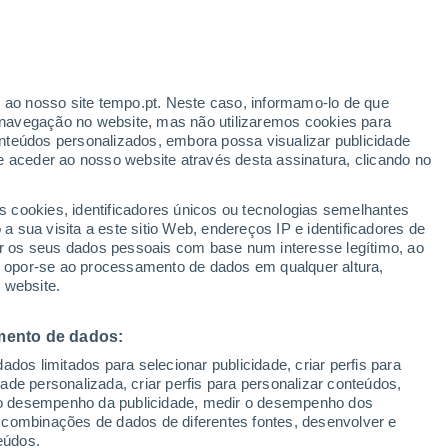
r ao nosso site tempo.pt. Neste caso, informamo-lo de que
/h
navegação no website, mas não utilizaremos cookies para
nteúdos personalizados, embora possa visualizar publicidade
e aceder ao nosso website através desta assinatura, clicando no
 até
s cookies, identificadores únicos ou tecnologias semelhantes
 sua visita a este sitio Web, endereços IP e identificadores de
r os seus dados pessoais com base num interesse legítimo, ao
Radar de Chuva
Satélites
Modelos
ou opor-se ao processamento de dados em qualquer altura,
 website.
mento de dados:
omingo
Segunda
Terça
Quarta
dos limitados para selecionar publicidade, criar perfis para
9 Ago.
10 Ago.
11 Ago.
12 Ago.
idade personalizada, criar perfis para personalizar conteúdos,
ir o desempenho da publicidade, medir o desempenho dos
 combinações de dados de diferentes fontes, desenvolver e
eúdos.
60%
30%