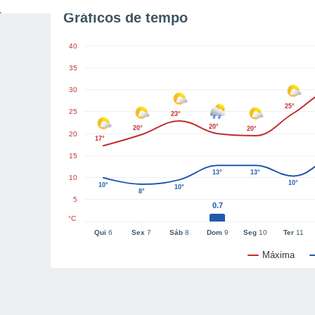
Gráficos de tempo
40
35
30
25°
25
23°
20°
20°
20°
20
17°
15
13°
13°
10
10°
10°
10°
8°
5
0.7
°C
Qui
6
Sex
7
Sáb
8
Dom
9
Seg
10
Ter
11
Máxima