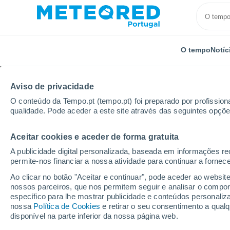
O tempo
Notíc
Aviso de privacidade
O conteúdo da Tempo.pt (tempo.pt) foi preparado por profissiona
qualidade. Pode aceder a este site através das seguintes opçõe
Aceitar cookies e aceder de forma gratuita
Início
Reino Unido
Midlands do Leste
Ible
A publicidade digital personalizada, baseada em informações r
permite-nos financiar a nossa atividade para continuar a fornec
Tempo em Ible
Ao clicar no botão "Aceitar e continuar", pode aceder ao websit
nossos parceiros, que nos permitem seguir e analisar o compo
20:38
Quinta
específico para lhe mostrar publicidade e conteúdos persona
nossa
Política de Cookies
e retirar o seu consentimento a qua
disponível na parte inferior da nossa página web.
Nuvens dispersas