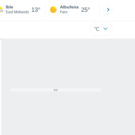
Ible
Albufeira
Lisboa
13°
25°
East Midlands
Faro
Lisboa
°C