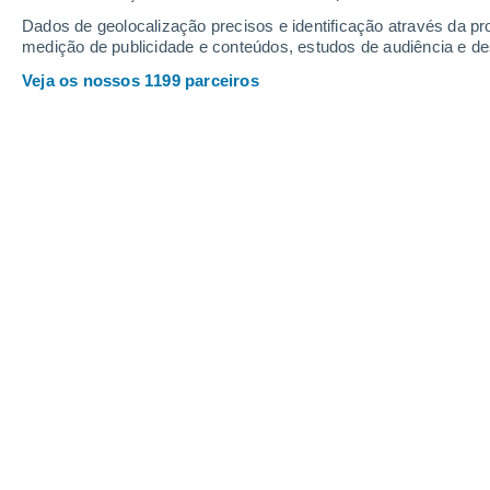
Sexta
7
Sábado
8
Dados de geolocalização precisos e identificação através da pr
medição de publicidade e conteúdos, estudos de audiência e d
Veja os nossos 1199 parceiros
A previsão do tempo por horas: Hu
SEXTA, 07 DE AGOSTO
8 Avisos agora
Risco moderado
Pela tarde
Neve com céu parcialmente
nublado
Nascer do sol às
08h35m
Pôr-do-sol às
19h01m
Primeira luz às
08:07
Última luz às
19:29