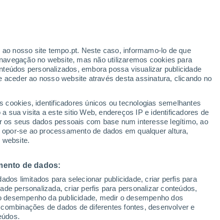
Huinganco
VENTO
PRECIPITAÇÃO
r ao nosso site tempo.pt. Neste caso, informamo-lo de que
12
15
18
21
00
03
06
09
12
15
18
21
00
navegação no website, mas não utilizaremos cookies para
nteúdos personalizados, embora possa visualizar publicidade
e aceder ao nosso website através desta assinatura, clicando no
s cookies, identificadores únicos ou tecnologias semelhantes
 sua visita a este sitio Web, endereços IP e identificadores de
r os seus dados pessoais com base num interesse legítimo, ao
0°
-1°
ou opor-se ao processamento de dados em qualquer altura,
-1°
 website.
-2°
-3°
-3°
-4°
-4°
-4°
-5°
-6°
mento de dados:
-7°
dos limitados para selecionar publicidade, criar perfis para
-9°
idade personalizada, criar perfis para personalizar conteúdos,
ir o desempenho da publicidade, medir o desempenho dos
 combinações de dados de diferentes fontes, desenvolver e
0.9
0.8
0.7
eúdos.
0.6
0.6
0.6
0.5
0.2
0.2