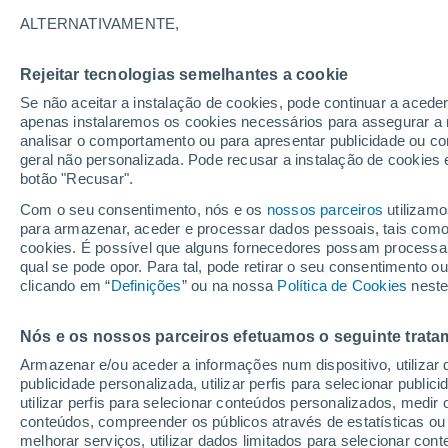
Gráfico do tempo por horas em 
ALTERNATIVAMENTE,
SÍMBOLO
TEMPERATURA
Rejeitar tecnologias semelhantes a cookie
Se não aceitar a instalação de cookies, pode continuar a acede
00
03
06
09
12
15
18
21
00
03
06
09
apenas instalaremos os cookies necessários para assegurar a 
analisar o comportamento ou para apresentar publicidade ou co
geral não personalizada. Pode recusar a instalação de cookies 
botão "Recusar".
Com o seu consentimento, nós e os
nossos parceiros
utilizamo
2°
para armazenar, aceder e processar dados pessoais, tais como a
2°
cookies. É possível que alguns fornecedores possam processa
-1°
qual se pode opor. Para tal, pode retirar o seu consentimento 
-1°
-2°
clicando em “
Definições
” ou na nossa
Política de Cookies
-2°
neste
-3°
-3°
-3°
-4°
-4°
Nós e os nossos parceiros efetuamos o seguinte trata
Armazenar e/ou aceder a informações num dispositivo, utilizar da
publicidade personalizada, utilizar perfis para selecionar public
7.6
utilizar perfis para selecionar conteúdos personalizados, med
conteúdos, compreender os públicos através de estatísticas ou
3
melhorar serviços, utilizar dados limitados para selecionar cont
0.6
0.4
0.1
0.2