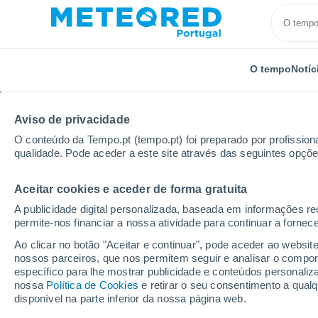
O tempo
Notíc
Aviso de privacidade
O conteúdo da Tempo.pt (tempo.pt) foi preparado por profissiona
qualidade. Pode aceder a este site através das seguintes opçõe
Aceitar cookies e aceder de forma gratuita
Início
Argentina
Província de Neuquén
Huingan
A publicidade digital personalizada, baseada em informações r
permite-nos financiar a nossa atividade para continuar a fornec
Tempo para Huinganco
Ao clicar no botão "Aceitar e continuar", pode aceder ao websit
nossos parceiros, que nos permitem seguir e analisar o compo
específico para lhe mostrar publicidade e conteúdos persona
O Tempo 1 - 7 Dias
Por horas
nossa
Política de Cookies
e retirar o seu consentimento a qua
disponível na parte inferior da nossa página web.