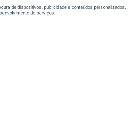
Domingo
9
ocura de dispositivos, publicidade e conteúdos personalizados,
esenvolvimento de serviços.
inganco
-4°
Céu limpo
02:00
Sensação T.
-7°
-4°
Céu limpo
05:00
Sensação T.
-8°
-3°
Céu limpo
08:00
Sensação T.
-7°
-1°
Parcialmente nublado
11:00
Sensação T.
-5°
90%