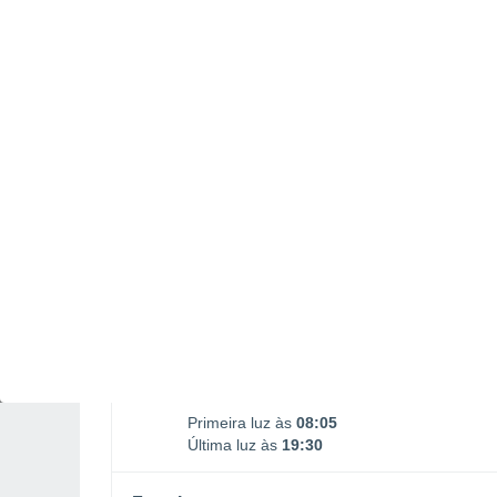
Nascimento da Lua
Ocaso da Lua
05:04
14:17
DOMINGO, 09 DE AGOSTO
O dia todo
Neve com céu parcialmente
nublado
Nascer do sol às
08h33m
Pôr-do-sol às
19h03m
Primeira luz às
08:05
Última luz às
19:30