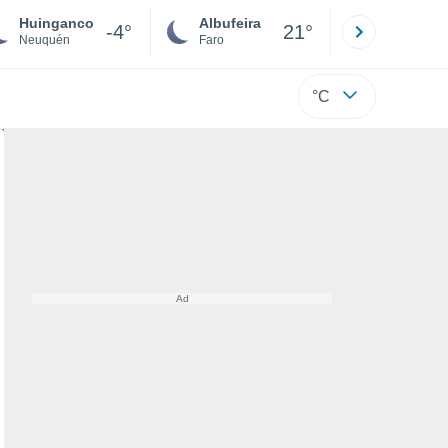
Huinganco
Albufeira
Lisboa
-4°
21°
Neuquén
Faro
Lisboa
°C