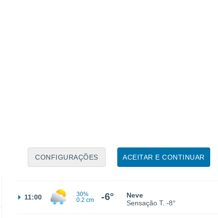
0.7 cm
Sensação T.
-6°
30%
-5°
Neve
02:00
0.6 cm
Sensação T.
-8°
-7°
Parcialmente nublado
05:00
Sensação T.
-10°
CONFIGURAÇÕES
ACEITAR E CONTINUAR
30%
-9°
Neve
08:00
0.2 cm
Sensação T.
-12°
30%
-6°
Neve
11:00
0.2 cm
Sensação T.
-8°