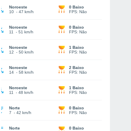
Noroeste
0 Baixo
10
-
47 km/h
FPS:
Não
Noroeste
0 Baixo
11
-
51 km/h
FPS:
Não
Noroeste
1 Baixo
12
-
50 km/h
FPS:
Não
Noroeste
2 Baixo
14
-
58 km/h
FPS:
Não
Noroeste
1 Baixo
11
-
48 km/h
FPS:
Não
Norte
0 Baixo
7
-
42 km/h
FPS:
Não
Norte
0 Baixo