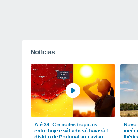
Notícias
Até 39 ºC e noites tropicais:
Novo 
entre hoje e sábado só haverá 1
incênd
distrito de Portugal sob aviso
Ibéri