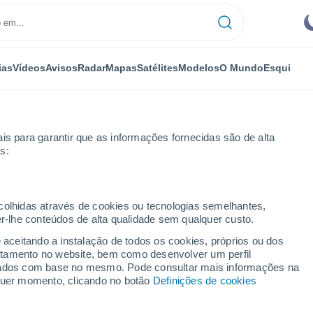
ias
Vídeos
Avisos
Radar
Mapas
Satélites
Modelos
O Mundo
Esqui
is para garantir que as informações fornecidas são de alta
s:
co
Por horas
ecolhidas através de cookies ou tecnologias semelhantes,
er-lhe conteúdos de alta qualidade sem qualquer custo.
 por horas
e aceitando a instalação de todos os cookies, próprios ou dos
rtamento no website, bem como desenvolver um perfil
lizados com base no mesmo. Pode consultar mais informações na
lquer momento, clicando no botão
Definições de cookies