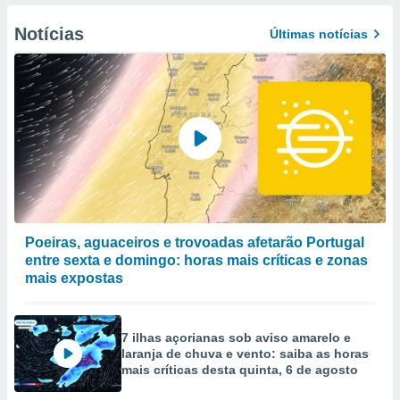
to ou opor-
essamento
Notícias
Últimas notícias
m qualquer
ando em “
 ou na
 Cookies
te.
 nossos
s o
o de
Poeiras, aguaceiros e trovoadas afetarão Portugal
entre sexta e domingo: horas mais críticas e zonas
e/ou aceder
mais expostas
ões num
utilizar
ados para
7 ilhas açorianas sob aviso amarelo e
publicidade,
laranja de chuva e vento: saiba as horas
 para
mais críticas desta quinta, 6 de agosto
a, utilizar