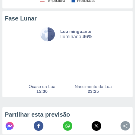
Temperatura
Precipitação
Fase Lunar
nto, nós e
arceiros
cookies,
Lua minguante
ores únicos
Iluminada
46%
ias
s para
 aceder e
dados
ais como a
 este sitio
eços IP e
ores de
Ocaso da Lua
Nascimento da Lua
possível
15:30
23:25
es possam
os seus
oais com
Partilhar esta previsão
nteresse
o qual se
ara tal,
 o seu