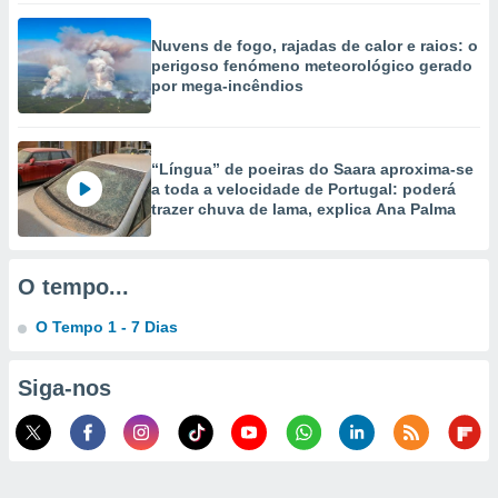
selecionar
Nuvens de fogo, rajadas de calor e raios: o
a, criar
perigoso fenómeno meteorológico gerado
personalizar
por mega-incêndios
tilizar
selecionar
dos, medir
“Língua” de poeiras do Saara aproxima-se
nho da
a toda a velocidade de Portugal: poderá
, medir o
trazer chuva de lama, explica Ana Palma
o dos
r os
O tempo...
ravés de
s ou
O Tempo 1 - 7 Dias
s de dados
es fontes,
 e melhorar
Siga-nos
ilizar dados
ara
conteúdos.
ção