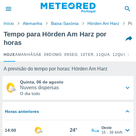
de
Início
Alemanha
Baixa-Saxónia
Hörden Am Harz
Por
 da
empo.pt) foi
Tempo para Hörden Am Harz por
or
horas
is para
e as
 fornecidas
HOJE
AMANHÃ
SÁB. 08
DOMO. 09
SEG. 10
TER. 11
QUA. 12
QUI. 13
S
 qualidade.
r a este
A previsão do tempo por horas: Hörden Am Harz
s das
opções:
Quinta, 06 de agosto
Nuvens dispersas
ookies e
O dia todo
 forma
e digital
Horas anteriores
da,
m
 recolhidas
Oeste
24°
14:00
cookies ou
16
-
38
km/h