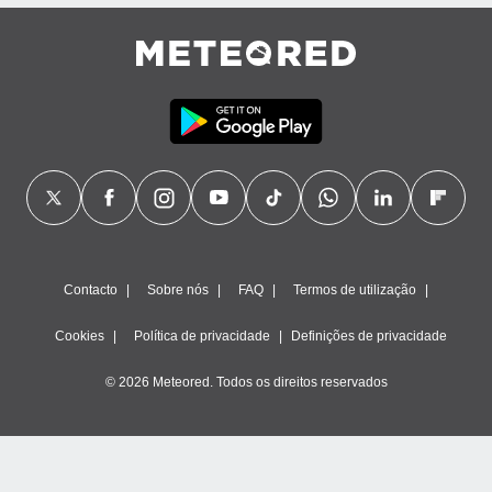
ão através
de
,
 e
dos,
publicidade
s, estudos
a e
mento de
ossos 1199
Contacto
Sobre nós
FAQ
Termos de utilização
eiros
Cookies
Política de privacidade
Definições de privacidade
© 2026 Meteored. Todos os direitos reservados