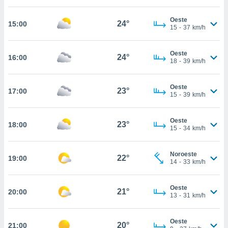
, permite-
Oeste
ar a nossa
24°
15:00
15
-
37
km/h
ara
ACEITAR
 fornecer-
E
os de alta
Oeste
CONTINUAR
24°
16:00
sem
18
-
39
km/h
sto.
CONFIGURAÇÕES
o botão
Oeste
23°
17:00
15
-
39
km/h
ontinuar",
r ao
itando a
Oeste
23°
18:00
de todos os
15
-
34
km/h
óprios ou
parceiros,
rmitem
Noroeste
22°
19:00
14
-
33
km/h
lisar o
nto no
em como
Oeste
21°
20:00
 um perfil
13
-
31
km/h
para lhe
licidade e
Oeste
20°
21:00