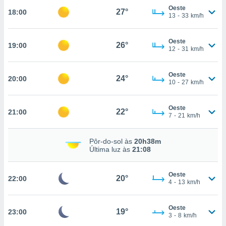
tar a
Oeste
27°
18:00
de cookies,
13
-
33
km/h
uar a
osso site
este caso,
Oeste
26°
19:00
12
-
31
km/h
lo de que
talaremos
Oeste
24°
20:00
s para
10
-
27
km/h
a navegação
, mas não
Oeste
s cookies
22°
21:00
7
-
21
km/h
ar o
nto ou
ntar
Pôr-do-sol às
20h38m
 ou
Última luz às
21:08
dos,
Oeste
ssa
20°
22:00
4
-
13
km/h
ublicidade
ada. Pode
Oeste
19°
23:00
nstalação de
3
-
8
km/h
ceder ao