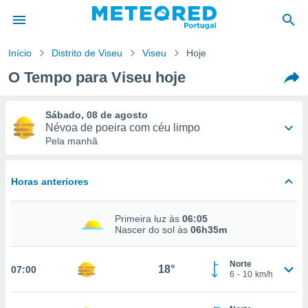
Início
Distrito de Viseu
Viseu
Hoje
O Tempo para Viseu hoje
de
 da
empo.pt) foi
Sábado, 08 de agosto
or
Névoa de poeira com céu limpo
is para
Pela manhã
e as
 fornecidas
 qualidade.
31°
17°
Horas anteriores
r a este
s das
-
Oeste
15
37
km/h
opções:
Primeira luz às
06:05
Nascer do sol às
06h35m
ookies e
Probabilidade
20%
 forma
Norte
18°
07:00
6
-
10
km/h
e digital
da,