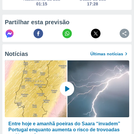
 para
01:15
17:28
a, utilizar
selecionar
Partilhar esta previsão
a, criar
personalizar
tilizar
selecionar
Notícias
Últimas notícias
dos, medir
nho da
, medir o
o dos
r os
ravés de
s ou
s de dados
es fontes,
 e melhorar
ilizar dados
Entre hoje e amanhã poeiras do Saara “invadem”
ara
Portugal enquanto aumenta o risco de trovoadas