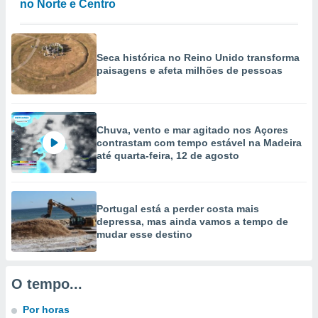
conteúdos.
no Norte e Centro
ção
Seca histórica no Reino Unido transforma
ão através
paisagens e afeta milhões de pessoas
de
,
 e
Chuva, vento e mar agitado nos Açores
dos,
contrastam com tempo estável na Madeira
publicidade
até quarta-feira, 12 de agosto
s, estudos
a e
mento de
Portugal está a perder costa mais
ossos 1199
depressa, mas ainda vamos a tempo de
mudar esse destino
eiros
O tempo...
Por horas