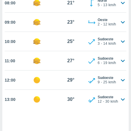
Norte
m
21°
08:00
5
-
13
km/h
 recolhidas
cookies ou
Oeste
23°
09:00
, permite-
2
-
12
km/h
ar a nossa
ara
ACEITAR
Sudoeste
 fornecer-
25°
10:00
E
3
-
14
km/h
os de alta
CONTINUAR
sem
sto.
Sudoeste
27°
11:00
CONFIGURAÇÕES
6
-
19
km/h
o botão
ontinuar",
r ao
Sudoeste
29°
12:00
9
-
25
km/h
itando a
de todos os
óprios ou
Sudoeste
30°
13:00
parceiros,
12
-
30
km/h
rmitem
lisar o
nto no
em como
 um perfil