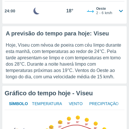
ite através
Oeste
atura,
18°
24:00
2
-
6
km/h
 botão
A previsão do tempo para hoje: Viseu
nto, nós e
arceiros
Hoje, Viseu com névoa de poeira com céu limpo durante
cookies,
ores únicos
esta manhã, com temperaturas ao redor de
24°C
. Pela
ias
tarde apresentam-se limpo e com temperaturas em torno
s para
dos
28°C
. Durante a noite haverá limpo com
 aceder e
temperaturas próximas aos
19°C
. Ventos do Oeste ao
dados
longo do dia, com uma velocidade média de
15 km/h
.
ais como a
 este sitio
eços IP e
Gráfico do tempo hoje - Viseu
ores de
possível
SÍMBOLO
TEMPERATURA
VENTO
PRECIPITAÇÃO
es possam
os seus
oais com
31°
30°
29°
27°
nteresse
26°