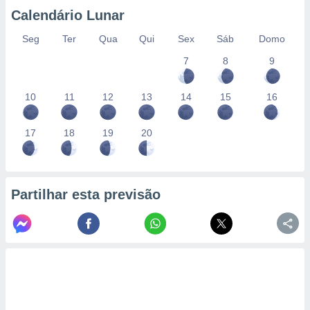
conteúdos.
Calendário Lunar
ção
Seg
Ter
Qua
Qui
Sex
Sáb
Domo
7
8
9
ão através
de
,
10
11
12
13
14
15
16
 e
dos,
17
18
19
20
publicidade
s, estudos
a e
mento de
Partilhar esta previsão
ossos 1199
eiros