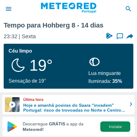
a semana
Tempo para Hohberg 8 - 14 dias
de
23:32
Sexta
...
 da
empo.pt) foi
Céu limpo
or
19°
is para
e as
 fornecidas
Lua minguante
 qualidade.
Sensação de 19°
Iluminada:
35%
r a este
s das
opções:
Última hora
Hoje e amanhã poeiras do Saara “invadem”
ookies e
Portugal: risco de trovoadas no Norte e Centro
 forma
aumenta
Descarregue
GRÁTIS
a app da
Instalar
e digital
Meteored!
da,