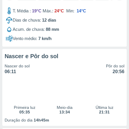
 para
T. Média :
19°C
Máx.:
24°C
Min:
14°C
a, utilizar
Dias de chuva:
12
dias
selecionar
Acum. de chuva:
88 mm
a, criar
personalizar
Vento médio:
7 km/h
tilizar
selecionar
Nascer e Pôr do sol
dos, medir
nho da
Nascer do sol
Pôr do sol
, medir o
06:11
20:56
o dos
r os
ravés de
s ou
s de dados
Primeira luz
Meio-dia
Última luz
es fontes,
05:35
13:34
21:31
 e melhorar
ilizar dados
Duração do dia
14h45m
ara