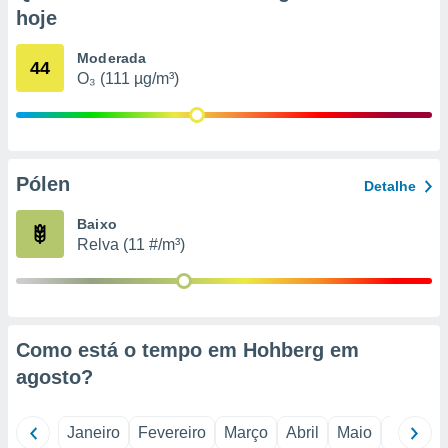
o qual se
hoje
ara tal,
 o seu
Moderada
44
to ou opor-
O₃ (111 µg/m³)
essamento
m qualquer
ando em “
 ou na
Pólen
 Cookies
Detalhe
te.
Baixo
 nossos
Relva (11 #/m³)
s o
o de
Como está o tempo em Hohberg em
e/ou aceder
agosto
?
ões num
utilizar
ados para
Janeiro
Fevereiro
Março
Abril
Maio
Junho
publicidade,