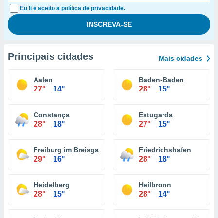
Eu li e aceito a política de privacidade.
Principais cidades
Mais cidades
Aalen
Baden-Baden
27°
14°
28°
15°
Constança
Estugarda
28°
18°
27°
15°
Freiburg im Breisgau
Friedrichshafen
29°
16°
28°
18°
Heidelberg
Heilbronn
28°
15°
28°
14°