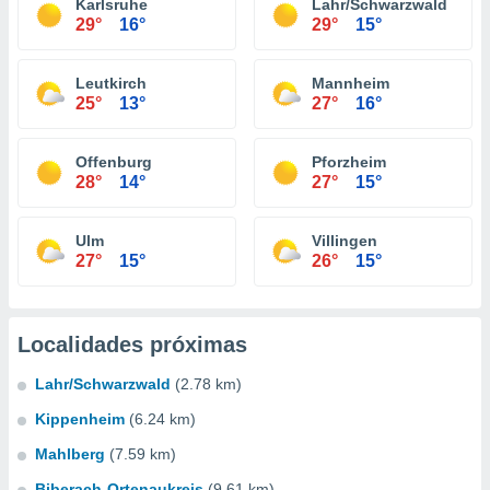
Karlsruhe
Lahr/Schwarzwald
29°
16°
29°
15°
Leutkirch
Mannheim
25°
13°
27°
16°
Offenburg
Pforzheim
28°
14°
27°
15°
Ulm
Villingen
27°
15°
26°
15°
Localidades próximas
Lahr/Schwarzwald
(2.78 km)
Kippenheim
(6.24 km)
Mahlberg
(7.59 km)
Biberach-Ortenaukreis
(9.61 km)