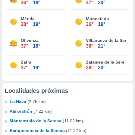
36°
18°
37°
20°
Mérida
Monesterio
38°
19°
36°
19°
Olivenza
Villanueva de la Serena
37°
18°
38°
21°
Zafra
Zalamea de la Serena
37°
19°
38°
20°
Localidades próximas
La Nava
(2.75 km)
Almorchón
(7.22 km)
Monterrubio de la Serena
(11.02 km)
Benquerencia de la Serena
(11.32 km)