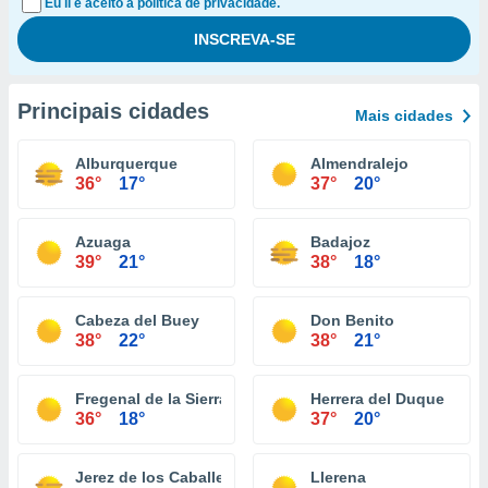
Eu li e aceito a política de privacidade.
Principais cidades
Mais cidades
Alburquerque
Almendralejo
36°
17°
37°
20°
Azuaga
Badajoz
39°
21°
38°
18°
Cabeza del Buey
Don Benito
38°
22°
38°
21°
Fregenal de la Sierra
Herrera del Duque
36°
18°
37°
20°
Jerez de los Caballeros
Llerena