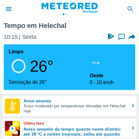
echal
Tempo em Helechal
de
10:15
Sexta
...
 da
empo.pt) foi
Limpo
or
26°
is para
e as
 fornecidas
Oeste
 qualidade.
Sensação de 26°
0
10 km/h
r a este
s das
opções:
Aviso amarelo
Aviso moderado por temperaturas elevadas em Helechal
ookies e
hoje
 forma
Última hora
e digital
Aviso amarelo de tempo quente neste distrito:
até 39 ºC e noites tropicais; saiba até quando
da,