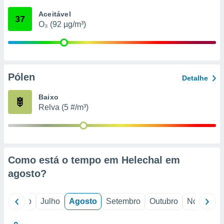
conteúdos.
Aceitável
37
O₃ (92 µg/m³)
ção
ão através
de
,
 e
Pólen
Detalhe
dos,
Baixo
publicidade
Relva (5 #/m³)
s, estudos
a e
mento de
ossos 1199
Como está o tempo em Helechal em
eiros
agosto
?
o
Junho
Julho
Agosto
Setembro
Outubro
Novembro