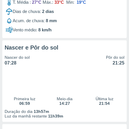
T. Média :
27°C
Máx.:
33°C
Min:
19°C
Dias de chuva:
2
dias
Acum. de chuva:
8 mm
Vento médio:
8 km/h
Nascer e Pôr do sol
Nascer do sol
Pôr do sol
07:28
21:25
Primeira luz
Meio-dia
Última luz
06:59
14:27
21:54
Duração do dia
13h57m
Luz da manhã restante
11h39m