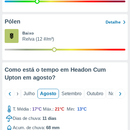
conteúdos.
ção
Pólen
Detalhe
ão através
de
Baixo
,
Relva (12 #/m³)
 e
dos,
publicidade
s, estudos
Como está o tempo em Headon Cum
a e
mento de
Upton em
agosto
?
ossos 1199
o
Junho
Julho
Agosto
Setembro
Outubro
Novembro
eiros
T. Média :
17°C
Máx.:
21°C
Min:
13°C
Dias de chuva:
11
dias
Acum. de chuva:
68 mm