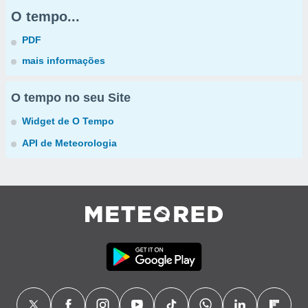
O tempo...
PDF
mais informações
O tempo no seu Site
Widget de O Tempo
API de Meteorologia