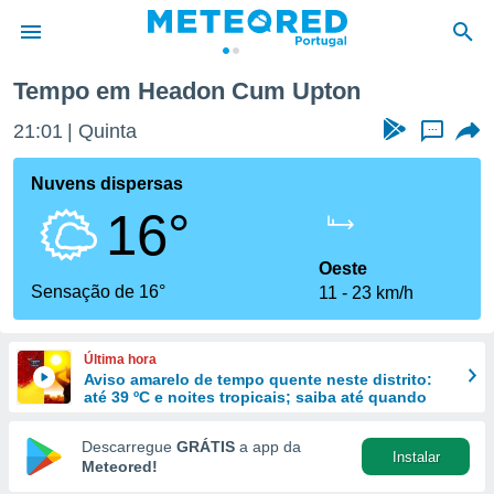
Tempo em Headon Cum Upton
de
21:01
Quinta
...
 da
empo.pt) foi
Nuvens dispersas
or
16°
is para
e as
 fornecidas
Oeste
 qualidade.
Sensação de 16°
11
23 km/h
r a este
s das
opções:
Última hora
Aviso amarelo de tempo quente neste distrito:
ookies e
até 39 ºC e noites tropicais; saiba até quando
 forma
Descarregue
GRÁTIS
a app da
Instalar
e digital
Meteored!
da,