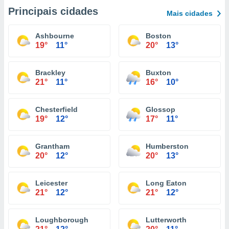
Principais cidades
Mais cidades
Ashbourne
Boston
19°
11°
20°
13°
Brackley
Buxton
21°
11°
16°
10°
Chesterfield
Glossop
19°
12°
17°
11°
Grantham
Humberston
20°
12°
20°
13°
Leicester
Long Eaton
21°
12°
21°
12°
Loughborough
Lutterworth