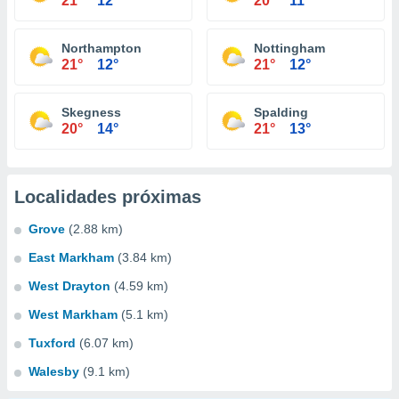
21°
12°
20°
11°
Northampton
Nottingham
21°
12°
21°
12°
Skegness
Spalding
20°
14°
21°
13°
Localidades próximas
Grove
(2.88 km)
East Markham
(3.84 km)
West Drayton
(4.59 km)
West Markham
(5.1 km)
Tuxford
(6.07 km)
Walesby
(9.1 km)