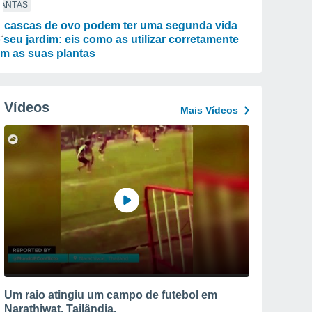
LANTAS
 cascas de ovo podem ter uma segunda vida
 seu jardim: eis como as utilizar corretamente
m as suas plantas
Vídeos
Mais Vídeos
Um raio atingiu um campo de futebol em
Narathiwat, Tailândia.