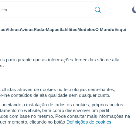
ias
Vídeos
Avisos
Radar
Mapas
Satélites
Modelos
O Mundo
Esqui
is para garantir que as informações fornecidas são de alta
s:
ecolhidas através de cookies ou tecnologias semelhantes,
er-lhe conteúdos de alta qualidade sem qualquer custo.
na
e aceitando a instalação de todos os cookies, próprios ou dos
rtamento no website, bem como desenvolver um perfil
lizados com base no mesmo. Pode consultar mais informações na
lquer momento, clicando no botão
Definições de cookies