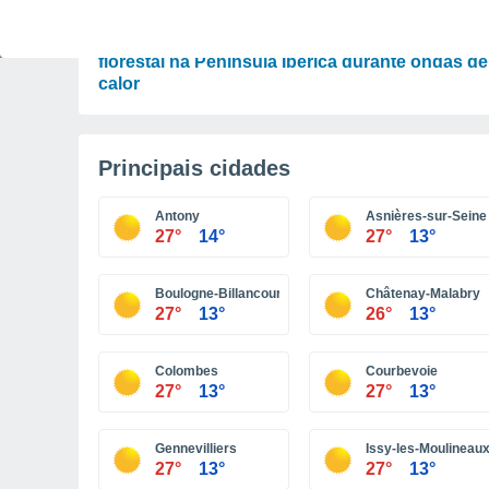
ATUALIDADE
Novo mapa digital prevê risco de incêndio
florestal na Península Ibérica durante ondas de
calor
Principais cidades
Antony
Asnières-sur-Seine
27°
14°
27°
13°
Boulogne-Billancourt
Châtenay-Malabry
27°
13°
26°
13°
Colombes
Courbevoie
27°
13°
27°
13°
Gennevilliers
Issy-les-Moulineau
27°
13°
27°
13°