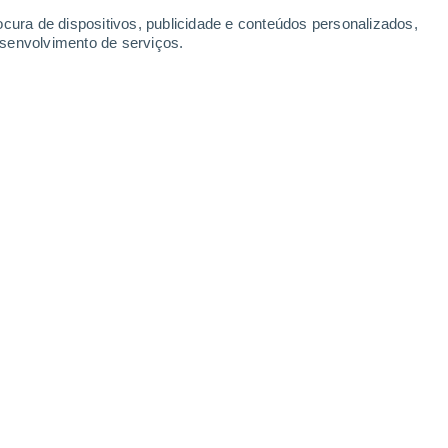
ocura de dispositivos, publicidade e conteúdos personalizados,
esenvolvimento de serviços.
Leaflet
|
©
OpenStreetMap
|
ECMWF
by © Meteored