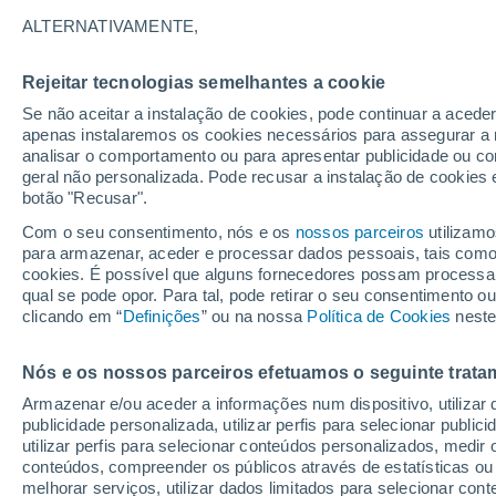
ALTERNATIVAMENTE,
Rejeitar tecnologias semelhantes a cookie
Se não aceitar a instalação de cookies, pode continuar a acede
apenas instalaremos os cookies necessários para assegurar a 
27°
13°
analisar o comportamento ou para apresentar publicidade ou co
Rueil-
geral não personalizada. Pode recusar a instalação de cookies 
Malmaison
botão "Recusar".
Com o seu consentimento, nós e os
nossos parceiros
utilizamo
para armazenar, aceder e processar dados pessoais, tais como a
cookies. É possível que alguns fornecedores possam processa
qual se pode opor. Para tal, pode retirar o seu consentimento 
clicando em “
Definições
” ou na nossa
Política de Cookies
neste
Nós e os nossos parceiros efetuamos o seguinte trata
Armazenar e/ou aceder a informações num dispositivo, utilizar da
publicidade personalizada, utilizar perfis para selecionar public
utilizar perfis para selecionar conteúdos personalizados, med
conteúdos, compreender os públicos através de estatísticas ou
melhorar serviços, utilizar dados limitados para selecionar cont