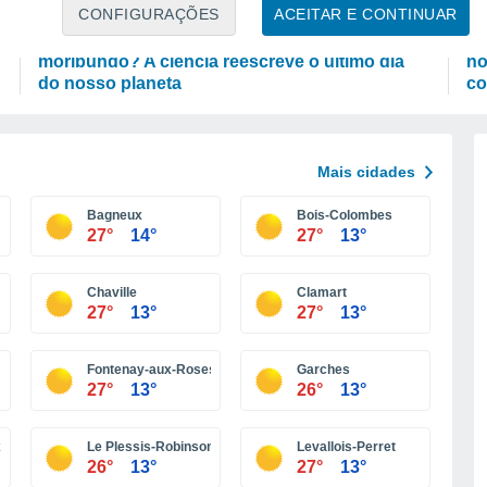
ASTRONOMIA
P
CONFIGURAÇÕES
ACEITAR E CONTINUAR
Será que a Terra sobreviverá ao Sol
As
moribundo? A ciência reescreve o último dia
no
do nosso planeta
co
Mais cidades
Bagneux
Bois-Colombes
27°
14°
27°
13°
Chaville
Clamart
27°
13°
27°
13°
Fontenay-aux-Roses
Garches
27°
13°
26°
13°
x
Le Plessis-Robinson
Levallois-Perret
26°
13°
27°
13°