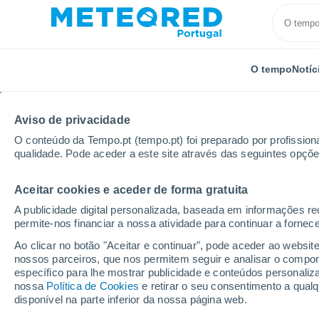
O tempo
Notíc
Aviso de privacidade
O conteúdo da Tempo.pt (tempo.pt) foi preparado por profissiona
qualidade. Pode aceder a este site através das seguintes opçõe
Aceitar cookies e aceder de forma gratuita
Início
França
Ilha de França
Altos do Sena
A publicidade digital personalizada, baseada em informações r
permite-nos financiar a nossa atividade para continuar a fornec
Tempo em Altos do Se
Ao clicar no botão "Aceitar e continuar", pode aceder ao websit
nossos parceiros, que nos permitem seguir e analisar o compo
específico para lhe mostrar publicidade e conteúdos persona
Hoje, 7 agosto
Todo o dia
Símbolo
nossa
Política de Cookies
e retirar o seu consentimento a qua
disponível na parte inferior da nossa página web.