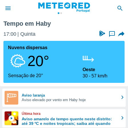
Tempo em Haby
de
17:00
Quinta
...
 da
empo.pt) foi
Nuvens dispersas
or
20°
is para
e as
 fornecidas
Oeste
 qualidade.
Sensação de 20°
30
57 km/h
r a este
s das
opções:
Aviso laranja
Aviso elevado por vento em Haby hoje
ookies e
 forma
Última hora
e digital
Aviso amarelo de tempo quente neste distrito:
até 39 ºC e noites tropicais; saiba até quando
da,