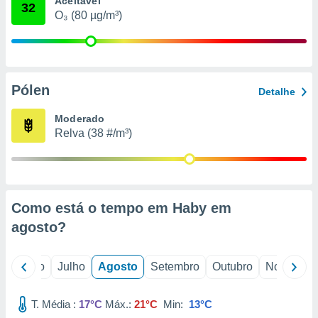
Aceitável
conteúdos.
32
O₃ (80 µg/m³)
ção
ão através
de
Pólen
,
Detalhe
 e
Moderado
dos,
Relva (38 #/m³)
publicidade
s, estudos
a e
mento de
Como está o tempo em Haby em
ossos 1199
agosto
?
eiros
o
Junho
Julho
Agosto
Setembro
Outubro
Novembro
T. Média :
17°C
Máx.:
21°C
Min:
13°C