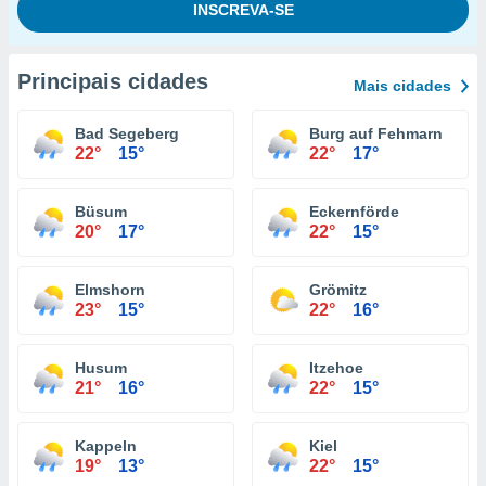
Principais cidades
Mais cidades
Bad Segeberg
Burg auf Fehmarn
22°
15°
22°
17°
Büsum
Eckernförde
20°
17°
22°
15°
Elmshorn
Grömitz
23°
15°
22°
16°
Husum
Itzehoe
21°
16°
22°
15°
Kappeln
Kiel
19°
13°
22°
15°