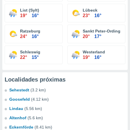
List (Sylt)
Lübeck
19°
16°
23°
16°
Ratzeburg
Sankt Peter-Ording
24°
16°
20°
17°
Schleswig
Westerland
22°
15°
19°
16°
Localidades próximas
Sehestedt
(3.2 km)
Goosefeld
(4.12 km)
Lindau
(5.56 km)
Altenhof
(5.6 km)
Eckernförde
(8.41 km)