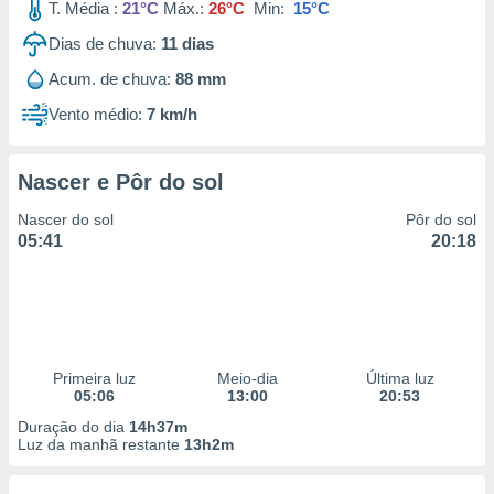
T. Média :
21°C
Máx.:
26°C
Min:
15°C
Dias de chuva:
11
dias
Acum. de chuva:
88 mm
Vento médio:
7 km/h
Nascer e Pôr do sol
Nascer do sol
Pôr do sol
05:41
20:18
Primeira luz
Meio-dia
Última luz
05:06
13:00
20:53
Duração do dia
14h37m
Luz da manhã restante
13h2m