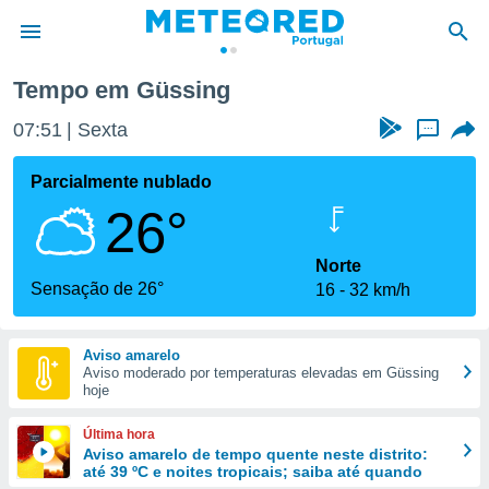
Tempo em Güssing
de
07:51
Sexta
...
 da
empo.pt) foi
Parcialmente nublado
or
26°
is para
e as
 fornecidas
Norte
 qualidade.
Sensação de 26°
16
32 km/h
r a este
s das
opções:
Aviso amarelo
Aviso moderado por temperaturas elevadas em Güssing
ookies e
hoje
 forma
Última hora
e digital
Aviso amarelo de tempo quente neste distrito:
até 39 ºC e noites tropicais; saiba até quando
da,