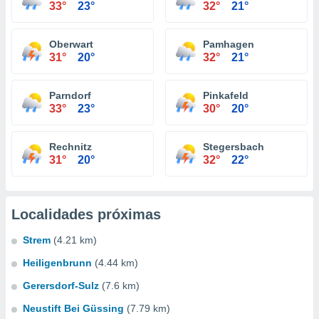
33°
23°
32°
21°
Oberwart
Pamhagen
31°
20°
32°
21°
Parndorf
Pinkafeld
33°
23°
30°
20°
Rechnitz
Stegersbach
31°
20°
32°
22°
Localidades próximas
Strem
(4.21 km)
Heiligenbrunn
(4.44 km)
Gerersdorf-Sulz
(7.6 km)
Neustift Bei Güssing
(7.79 km)