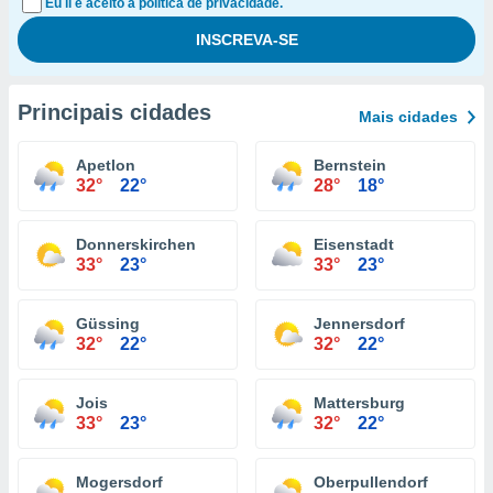
Eu li e aceito a política de privacidade.
Principais cidades
Mais cidades
Apetlon
Bernstein
32°
22°
28°
18°
Donnerskirchen
Eisenstadt
33°
23°
33°
23°
Güssing
Jennersdorf
32°
22°
32°
22°
Jois
Mattersburg
33°
23°
32°
22°
Mogersdorf
Oberpullendorf