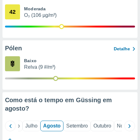
conteúdos.
Moderada
42
O₃ (106 µg/m³)
ção
ão através
de
,
 e
Pólen
Detalhe
dos,
Baixo
publicidade
Relva (9 #/m³)
s, estudos
a e
mento de
ossos 1199
Como está o tempo em Güssing em
eiros
agosto
?
o
Junho
Julho
Agosto
Setembro
Outubro
Novembro