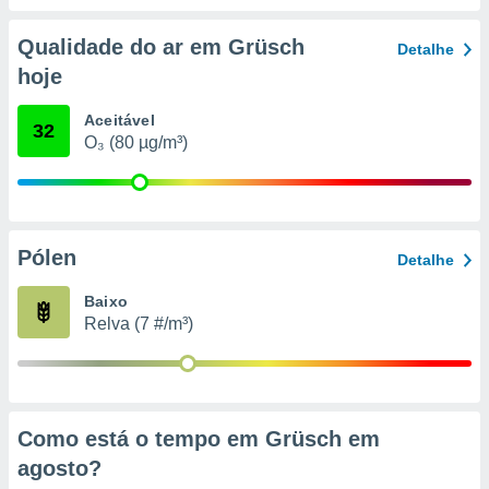
conteúdos.
Qualidade do ar em Grüsch
Detalhe
ção
hoje
ão através
de
Aceitável
32
,
O₃ (80 µg/m³)
 e
dos,
publicidade
s, estudos
Pólen
Detalhe
a e
mento de
Baixo
Relva (7 #/m³)
ossos 1199
eiros
Como está o tempo em Grüsch em
agosto
?