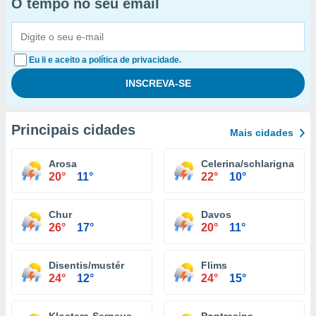
O tempo no seu email
Eu li e aceito a política de privacidade.
Principais cidades
Mais cidades
Arosa
Celerina/schlarigna
20°
11°
22°
10°
Chur
Davos
26°
17°
20°
11°
Disentis/mustér
Flims
24°
12°
24°
15°