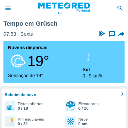
Tempo em Grüsch
de
07:53
Sexta
...
 da
empo.pt) foi
Nuvens dispersas
or
19°
is para
e as
 fornecidas
Sul
 qualidade.
Sensação de 19°
0
9 km/h
r a este
s das
opções:
Boletim de neve
ookies e
Pistas abertas
Elevadores
 forma
0 / 18
0 / 10
e digital
Km esquiáveis
Neve
0 / 31
0 cm
da,