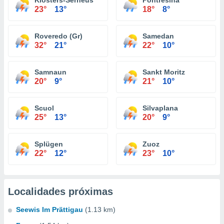
Klosters-Serneus
Pontresina
23°
13°
18°
8°
Roveredo (Gr)
Samedan
32°
21°
22°
10°
Samnaun
Sankt Moritz
20°
9°
21°
10°
Scuol
Silvaplana
25°
13°
20°
9°
Splügen
Zuoz
22°
12°
23°
10°
Localidades próximas
Seewis Im Prättigau
(1.13 km)