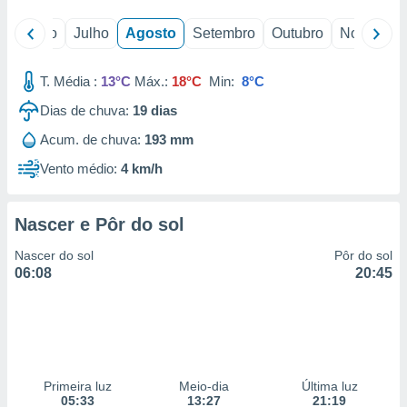
o
Junho
Julho
Agosto
Setembro
Outubro
Novembro
T. Média :
13°C
Máx.:
18°C
Min:
8°C
Dias de chuva:
19
dias
Acum. de chuva:
193 mm
Vento médio:
4 km/h
Nascer e Pôr do sol
Nascer do sol
Pôr do sol
06:08
20:45
Primeira luz
Meio-dia
Última luz
05:33
13:27
21:19