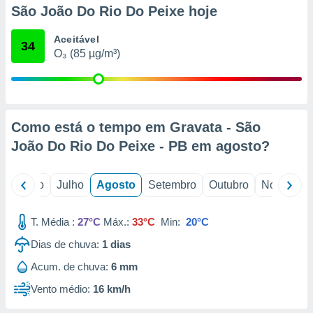
conteúdos.
São João Do Rio Do Peixe hoje
ção
Aceitável
34
O₃ (85 µg/m³)
ão através
de
,
 e
Como está o tempo em Gravata - São
dos,
publicidade
João Do Rio Do Peixe - PB em
agosto
?
s, estudos
a e
mento de
o
Junho
Julho
Agosto
Setembro
Outubro
Novembro
ossos 1199
T. Média :
27°C
Máx.:
33°C
Min:
20°C
eiros
Dias de chuva:
1
dias
Acum. de chuva:
6 mm
Vento médio:
16 km/h