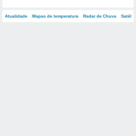
Atualidade
Mapas de temperatura
Radar de Chuva
Satélit