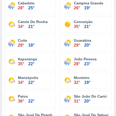
Cabedelo
Campina Grande
28°
25°
26°
19°
Catole Do Rocha
Conceição
34°
21°
35°
21°
Cuite
Guarabira
29°
18°
29°
20°
Itaporanga
João Pessoa
35°
22°
28°
23°
Marizópolis
Monteiro
34°
22°
32°
19°
Patos
São João Do Cariri
36°
22°
31°
20°
São José De Piranhas
São José Do Sabugi