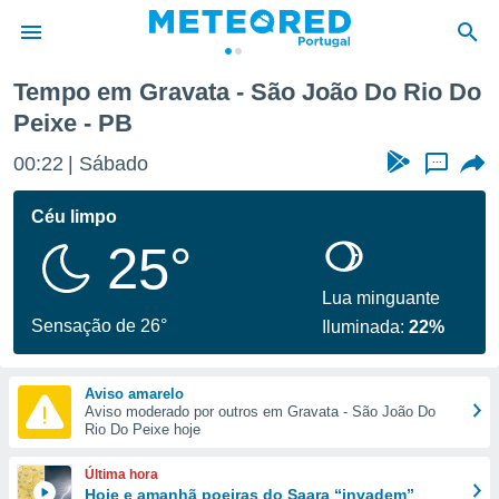
Tempo em Gravata - São João Do Rio Do
Peixe - PB
de
 da
00:22
Sábado
...
empo.pt) foi
or
Céu limpo
is para
e as
25°
 fornecidas
 qualidade.
Lua minguante
r a este
Sensação de 26°
s das
Iluminada:
22%
opções:
ookies e
Aviso amarelo
 forma
Aviso moderado por outros em Gravata - São João Do
Rio Do Peixe hoje
e digital
Última hora
da,
Hoje e amanhã poeiras do Saara “invadem”