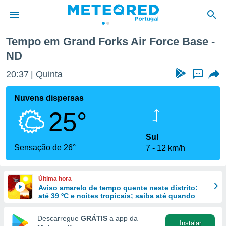
rce Base
Tempo em Grand Forks Air Force Base -
ND
de
 da
20:37
Quinta
...
empo.pt) foi
or
Nuvens dispersas
is para
e as
25°
 fornecidas
 qualidade.
Sul
r a este
Sensação de 26°
s das
7
12 km/h
opções:
ookies e
Última hora
 forma
Aviso amarelo de tempo quente neste distrito:
até 39 ºC e noites tropicais; saiba até quando
e digital
Descarregue
GRÁTIS
a app da
da,
Instalar