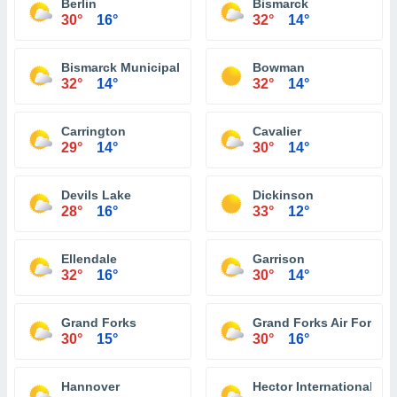
Berlin
Bismarck
30°
16°
32°
14°
Bismarck Municipal Airport
Bowman
32°
14°
32°
14°
Carrington
Cavalier
29°
14°
30°
14°
Devils Lake
Dickinson
28°
16°
33°
12°
Ellendale
Garrison
32°
16°
30°
14°
Grand Forks
Grand Forks Air Force 
30°
15°
30°
16°
Hannover
Hector International Air