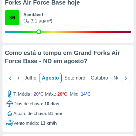
conteúdos.
Forks Air Force Base hoje
Aceitável
ção
36
O₃ (91 µg/m³)
ão através
de
,
 e
Como está o tempo em Grand Forks Air
dos,
Force Base - ND em
agosto
?
publicidade
s, estudos
a e
o
Junho
Julho
Agosto
Setembro
Outubro
Novembro
mento de
T. Média :
20°C
Máx.:
26°C
Min:
14°C
ossos 1199
eiros
Dias de chuva:
10
dias
Acum. de chuva:
81 mm
Vento médio:
13 km/h