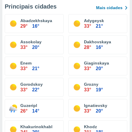
Principais cidades
Mais cidades
Abadzekhskaya
Adygeysk
29°
16°
33°
21°
Assokolay
Dakhovskaya
33°
20°
28°
16°
Enem
Giaginskaya
33°
21°
33°
20°
Gorodskoy
Grozny
33°
22°
33°
19°
Guzeripl
Ignatievsky
26°
14°
33°
20°
Khakurinokhabl
Khodz