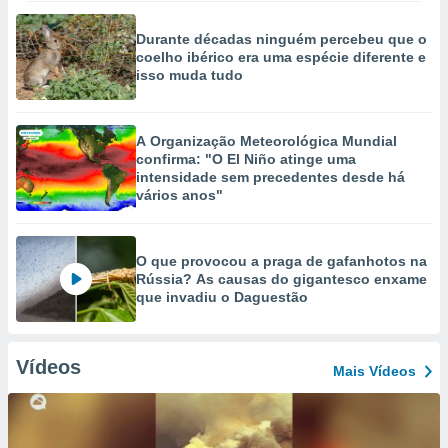
Durante décadas ninguém percebeu que o
coelho ibérico era uma espécie diferente e
isso muda tudo
A Organização Meteorológica Mundial
confirma: "O El Niño atinge uma
intensidade sem precedentes desde há
vários anos"
O que provocou a praga de gafanhotos na
Rússia? As causas do gigantesco enxame
que invadiu o Daguestão
Vídeos
Mais Vídeos