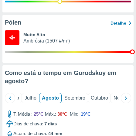
conteúdos.
ção
Pólen
Detalhe
ão através
de
Muito Alto
,
Ambrósia (1507 #/m³)
 e
dos,
publicidade
s, estudos
Como está o tempo em Gorodskoy em
a e
mento de
agosto
?
ossos 1199
o
Junho
Julho
Agosto
Setembro
Outubro
Novembro
eiros
T. Média :
25°C
Máx.:
30°C
Min:
19°C
Dias de chuva:
7
dias
Acum. de chuva:
44 mm