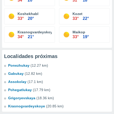
34°
20°
31°
18°
Koshekhabl
Kozet
33°
20°
33°
22°
Krasnogvardeyskoye
Maikop
34°
21°
33°
19°
Localidades próximas
Ponezhukay
(12.27 km)
Gabukay
(12.82 km)
Assokolay
(17.1 km)
Pchegatlukay
(17.79 km)
Grigoryevskaya
(18.36 km)
Krasnogvardeyskoye
(20.85 km)