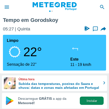
Tempo em Gorodskoy
de
05:27
Quinta
...
 da
empo.pt) foi
Limpo
or
22°
is para
e as
 fornecidas
Este
 qualidade.
Sensação de 22°
11
19 km/h
r a este
s das
opções:
Última hora
Subida das temperaturas, poeiras do Saara e
ookies e
chuva: datas e zonas mais afetadas em Portugal
 forma
Descarregue
GRÁTIS
a app da
Instalar
e digital
Meteored!
da,