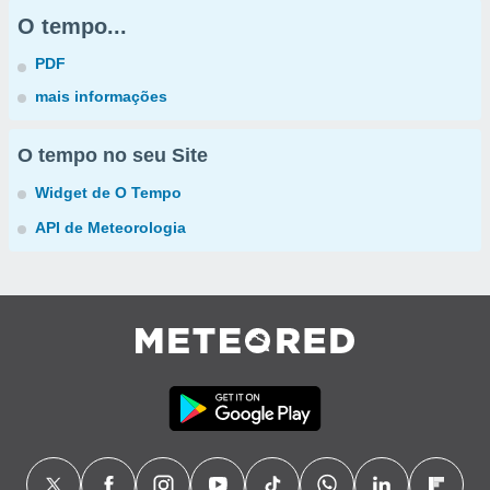
O tempo...
PDF
mais informações
O tempo no seu Site
Widget de O Tempo
API de Meteorologia