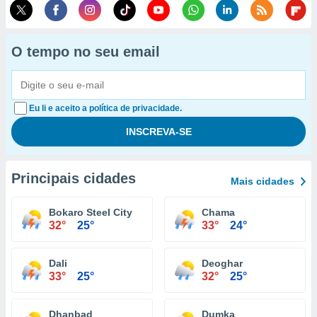
O tempo no seu email
Eu li e aceito a política de privacidade.
Principais cidades
Mais cidades
Bokaro Steel City
Chama
32°
25°
33°
24°
Dali
Deoghar
33°
25°
32°
25°
Dhanbad
Dumka