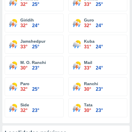
32°
25°
33°
25°
Giridih
Guro
32°
24°
32°
24°
Jamshedpur
Kuba
33°
25°
31°
24°
M. O. Ranchi
Mail
30°
23°
33°
24°
Paro
Ranchi
32°
25°
30°
23°
Side
Tata
32°
23°
30°
23°