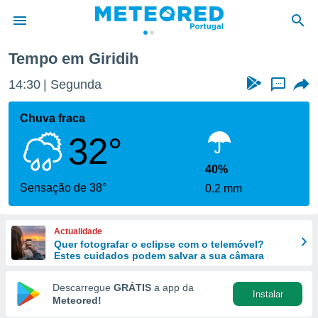
Tempo em Giridih
de
14:30
Segunda
...
 da
empo.pt) foi
Chuva fraca
or
32°
is para
e as
 fornecidas
40%
 qualidade.
Sensação de 38°
0.2 mm
r a este
s das
opções:
Actualidade
Quer fotografar o eclipse com o telemóvel?
ookies e
Estes cuidados podem salvar a sua câmara
 forma
Descarregue
GRÁTIS
a app da
Instalar
e digital
Meteored!
da,