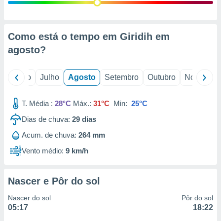
conteúdos.
ção
Como está o tempo em Giridih em
ão através
agosto
?
de
,
 e
o
Junho
Julho
Agosto
Setembro
Outubro
Novembro
dos,
publicidade
T. Média :
28°C
Máx.:
31°C
Min:
25°C
s, estudos
Dias de chuva:
29
dias
a e
mento de
Acum. de chuva:
264 mm
Vento médio:
9 km/h
ossos 1199
eiros
Nascer e Pôr do sol
Nascer do sol
Pôr do sol
05:17
18:22