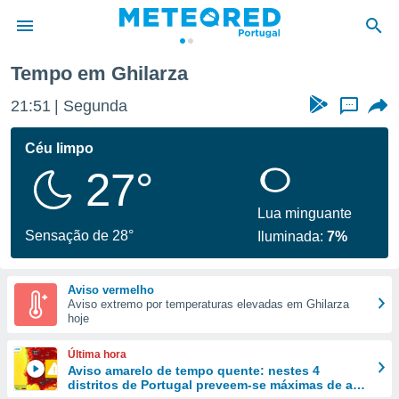
Tempo em Ghilarza
de
21:51
Segunda
...
 da
empo.pt) foi
Céu limpo
or
27°
is para
e as
 fornecidas
Lua minguante
 qualidade.
Sensação de 28°
Iluminada:
7%
r a este
s das
opções:
Aviso vermelho
Aviso extremo por temperaturas elevadas em Ghilarza
ookies e
hoje
 forma
Última hora
e digital
Aviso amarelo de tempo quente: nestes 4
distritos de Portugal preveem-se máximas de até
da,