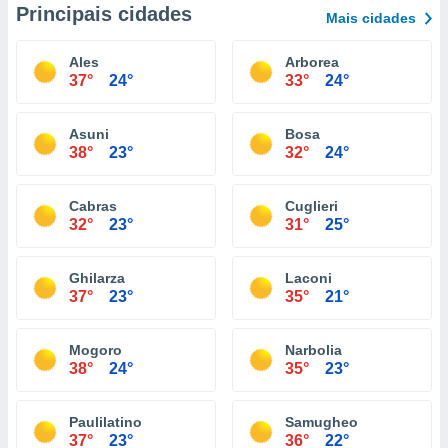
Principais cidades
Mais cidades
Ales
Arborea
37°
24°
33°
24°
Asuni
Bosa
38°
23°
32°
24°
Cabras
Cuglieri
32°
23°
31°
25°
Ghilarza
Laconi
37°
23°
35°
21°
Mogoro
Narbolia
38°
24°
35°
23°
Paulilatino
Samugheo
37°
23°
36°
22°