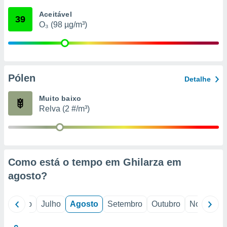
conteúdos.
Aceitável
39
O₃ (98 µg/m³)
ção
ão através
de
,
 e
Pólen
Detalhe
dos,
Muito baixo
publicidade
Relva (2 #/m³)
s, estudos
a e
mento de
ossos 1199
Como está o tempo em Ghilarza em
eiros
agosto
?
o
Junho
Julho
Agosto
Setembro
Outubro
Novembro