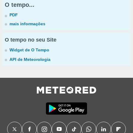
O tempo...
PDF
mais informações
O tempo no seu Site
Widget de O Tempo
API de Meteorologia