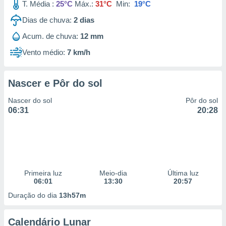
T. Média :
25°C
Máx.:
31°C
Min:
19°C
Dias de chuva:
2
dias
Acum. de chuva:
12 mm
Vento médio:
7 km/h
Nascer e Pôr do sol
Nascer do sol
Pôr do sol
06:31
20:28
Primeira luz
Meio-dia
Última luz
06:01
13:30
20:57
Duração do dia
13h57m
Calendário Lunar