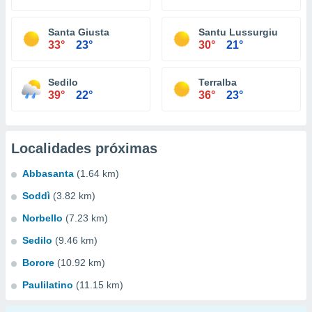
Santa Giusta
Santu Lussurgiu
33°
23°
30°
21°
Sedilo
Terralba
39°
22°
36°
23°
Localidades próximas
Abbasanta
(1.64 km)
Soddì
(3.82 km)
Norbello
(7.23 km)
Sedilo
(9.46 km)
Borore
(10.92 km)
Paulilatino
(11.15 km)