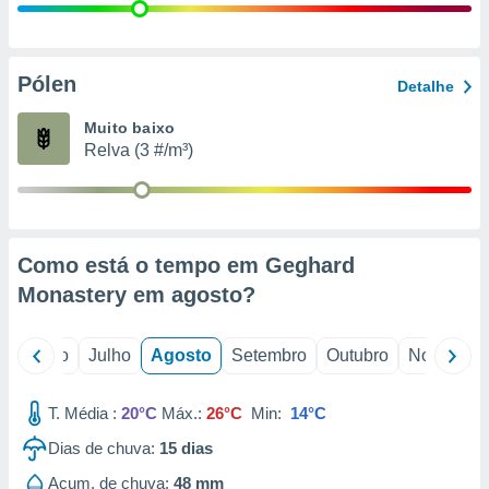
conteúdos.
ção
Pólen
Detalhe
ão através
de
Muito baixo
,
Relva (3 #/m³)
 e
dos,
publicidade
s, estudos
Como está o tempo em Geghard
a e
mento de
Monastery em
agosto
?
ossos 1199
o
Junho
Julho
Agosto
Setembro
Outubro
Novembro
eiros
T. Média :
20°C
Máx.:
26°C
Min:
14°C
Dias de chuva:
15
dias
Acum. de chuva:
48 mm