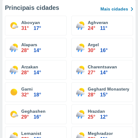
Principais cidades
Mais cidades
Abovyan
Aghveran
31°
17°
24°
11°
Alapars
Argel
28°
14°
30°
16°
Arzakan
Charentsavan
28°
14°
27°
14°
Garni
Geghard Monastery
32°
18°
28°
15°
Geghashen
Hrazdan
29°
16°
25°
12°
Lernanist
Meghradzor