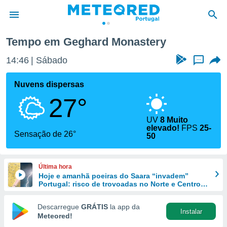
Tempo em Geghard Monastery
de
14:46
Sábado
...
 da
empo.pt) foi
Nuvens dispersas
or
27°
is para
e as
 fornecidas
UV
8 Muito
elevado!
FPS
25-
 qualidade.
Sensação de 26°
50
r a este
s das
opções:
Última hora
Hoje e amanhã poeiras do Saara “invadem”
ookies e
Portugal: risco de trovoadas no Norte e Centro
 forma
aumenta
Descarregue
GRÁTIS
la app da
e digital
Instalar
Meteored!
da,