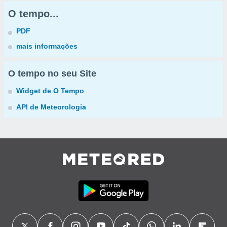
O tempo...
PDF
mais informações
O tempo no seu Site
Widget de O Tempo
API de Meteorologia