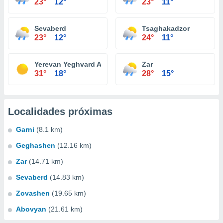
23°
12°
23°
11°
Sevaberd
Tsaghakadzor
23°
12°
24°
11°
Yerevan Yeghvard Airport
Zar
31°
18°
28°
15°
Localidades próximas
Garni
(8.1 km)
Geghashen
(12.16 km)
Zar
(14.71 km)
Sevaberd
(14.83 km)
Zovashen
(19.65 km)
Abovyan
(21.61 km)