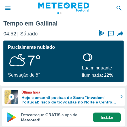
Tempo em Gallinal
de
04:52
Sábado
...
 da
empo.pt) foi
Parcialmente nublado
or
7°
is para
e as
 fornecidas
Lua minguante
 qualidade.
Sensação de 5°
Iluminada:
22%
r a este
s das
opções:
Última hora
Hoje e amanhã poeiras do Saara “invadem”
ookies e
Portugal: risco de trovoadas no Norte e Centro
 forma
aumenta
Descarregue
GRÁTIS
a app da
Instalar
e digital
Meteored!
da,