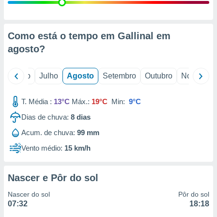
conteúdos.
ção
Como está o tempo em Gallinal em
ão através
agosto
?
de
,
 e
o
Junho
Julho
Agosto
Setembro
Outubro
Novembro
dos,
publicidade
T. Média :
13°C
Máx.:
19°C
Min:
9°C
s, estudos
Dias de chuva:
8
dias
a e
mento de
Acum. de chuva:
99 mm
Vento médio:
15 km/h
ossos 1199
eiros
Nascer e Pôr do sol
Nascer do sol
Pôr do sol
07:32
18:18