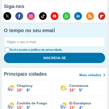
Siga-nos
O tempo no seu email
Eu li e aceito a política de privacidade.
Principais cidades
Mais cidades
Chapicuy
Constancia
16°
6°
16°
5°
Cuchilla de Fuego
El Eucaliptus
15°
4°
15°
4°