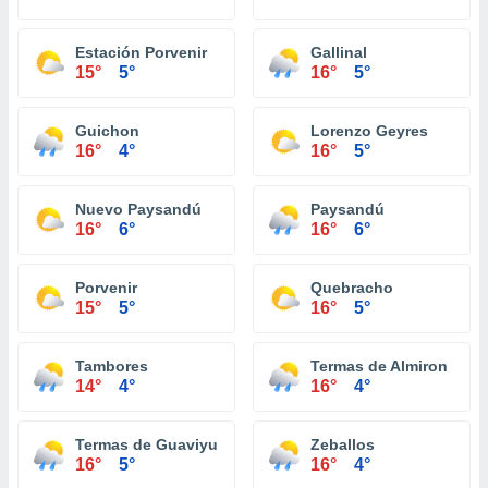
Estación Porvenir
Gallinal
15°
5°
16°
5°
Guichon
Lorenzo Geyres
16°
4°
16°
5°
Nuevo Paysandú
Paysandú
16°
6°
16°
6°
Porvenir
Quebracho
15°
5°
16°
5°
Tambores
Termas de Almiron
14°
4°
16°
4°
Termas de Guaviyu
Zeballos
16°
5°
16°
4°