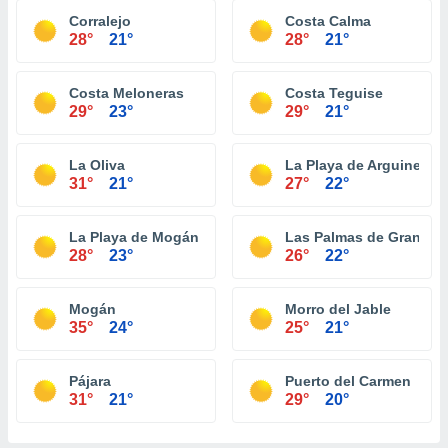
Corralejo
Costa Calma
28°
21°
28°
21°
Costa Meloneras
Costa Teguise
29°
23°
29°
21°
La Oliva
La Playa de Arguineguí
31°
21°
27°
22°
La Playa de Mogán
Las Palmas de Gran Can
28°
23°
26°
22°
Mogán
Morro del Jable
35°
24°
25°
21°
Pájara
Puerto del Carmen
31°
21°
29°
20°