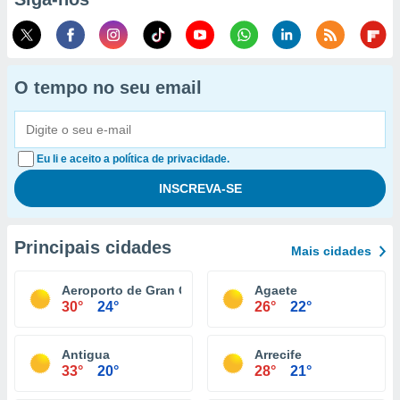
O tempo no seu email
Eu li e aceito a política de privacidade.
Principais cidades
Mais cidades
Aeroporto de Gran Canária
Agaete
30°
24°
26°
22°
Antigua
Arrecife
33°
20°
28°
21°