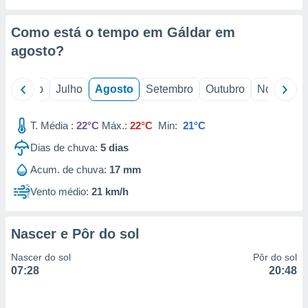
conteúdos.
Como está o tempo em Gáldar em
ção
agosto
?
ão através
de
,
o
Junho
Julho
Agosto
Setembro
Outubro
Novembro
 e
T. Média :
22°C
Máx.:
22°C
Min:
21°C
dos,
publicidade
Dias de chuva:
5
dias
s, estudos
a e
Acum. de chuva:
17 mm
mento de
Vento médio:
21 km/h
ossos 1199
eiros
Nascer e Pôr do sol
Nascer do sol
Pôr do sol
07:28
20:48