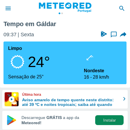
dar
Tempo em Gáldar
de
09:37
Sexta
...
 da
empo.pt) foi
Limpo
or
24°
is para
e as
 fornecidas
Nordeste
 qualidade.
Sensação de 25°
16
28 km/h
r a este
s das
opções:
Última hora
Aviso amarelo de tempo quente neste distrito:
ookies e
até 39 ºC e noites tropicais; saiba até quando
 forma
Descarregue
GRÁTIS
a app da
Instalar
e digital
Meteored!
da,