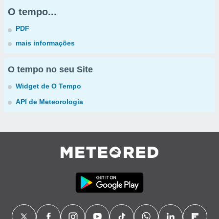
O tempo...
PDF
mais informações
O tempo no seu Site
Widget de O Tempo
API de Meteorologia