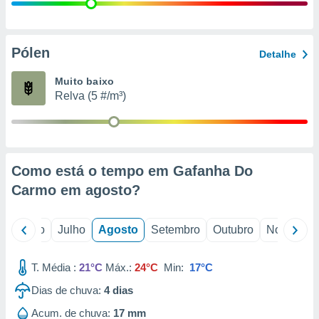
conteúdos.
ção
Pólen
Detalhe
ão através
de
Muito baixo
,
Relva (5 #/m³)
 e
dos,
publicidade
s, estudos
Como está o tempo em Gafanha Do
a e
mento de
Carmo em
agosto
?
ossos 1199
o
Junho
Julho
Agosto
Setembro
Outubro
Novembro
eiros
T. Média :
21°C
Máx.:
24°C
Min:
17°C
Dias de chuva:
4
dias
Acum. de chuva:
17 mm