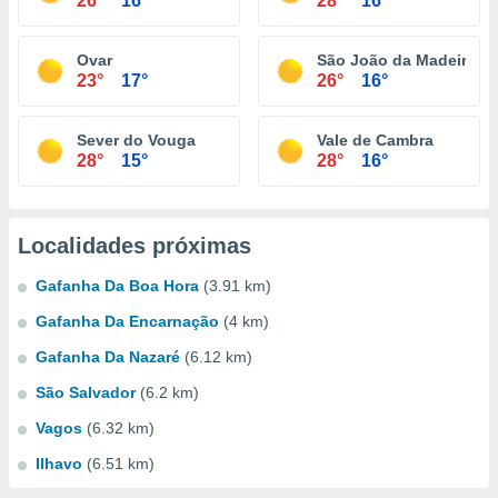
26°
16°
28°
16°
Ovar
São João da Madeira
23°
17°
26°
16°
Sever do Vouga
Vale de Cambra
28°
15°
28°
16°
Localidades próximas
Gafanha Da Boa Hora
(3.91 km)
Gafanha Da Encarnação
(4 km)
Gafanha Da Nazaré
(6.12 km)
São Salvador
(6.2 km)
Vagos
(6.32 km)
Ilhavo
(6.51 km)