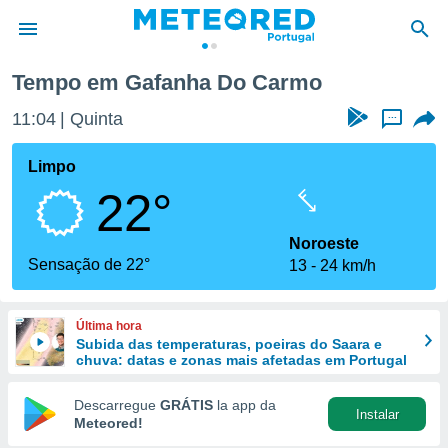
Tempo em Gafanha Do Carmo
de
11:04
Quinta
...
 da
empo.pt) foi
Limpo
or
22°
is para
e as
 fornecidas
Noroeste
 qualidade.
Sensação de 22°
13
24 km/h
r a este
s das
opções:
Última hora
Subida das temperaturas, poeiras do Saara e
ookies e
chuva: datas e zonas mais afetadas em Portugal
 forma
Descarregue
GRÁTIS
la app da
Instalar
e digital
Meteored!
da,