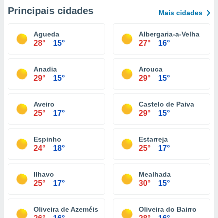
Principais cidades
Mais cidades
Agueda
Albergaria-a-Velha
28°
15°
27°
16°
Anadia
Arouca
29°
15°
29°
15°
Aveiro
Castelo de Paiva
25°
17°
29°
15°
Espinho
Estarreja
24°
18°
25°
17°
Ilhavo
Mealhada
25°
17°
30°
15°
Oliveira de Azeméis
Oliveira do Bairro