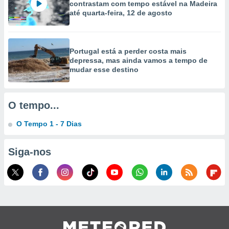
contrastam com tempo estável na Madeira
até quarta-feira, 12 de agosto
ão através
de
,
 e
Portugal está a perder costa mais
depressa, mas ainda vamos a tempo de
dos,
mudar esse destino
publicidade
s, estudos
a e
O tempo...
mento de
O Tempo 1 - 7 Dias
ossos 1199
eiros
Siga-nos