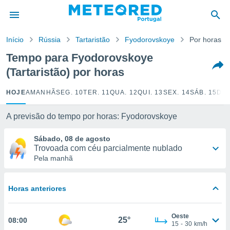
de
Início
Rússia
Tartaristão
Fyodorovskoye
Por horas
 da
empo.pt) foi
Tempo para Fyodorovskoye
or
(Tartaristão) por horas
is para
e as
 fornecidas
HOJE
AMANHÃ
SEG. 10
TER. 11
QUA. 12
QUI. 13
SEX. 14
SÁB. 15
DOM
 qualidade.
r a este
A previsão do tempo por horas: Fyodorovskoye
s das
opções:
Sábado, 08 de agosto
Trovoada com céu parcialmente nublado
ookies e
Pela manhã
 forma
e digital
Horas anteriores
da,
m
 recolhidas
Oeste
25°
08:00
cookies ou
15
-
30
km/h