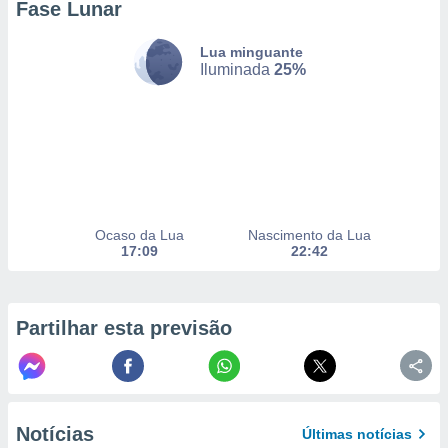
Fase Lunar
to ou opor-
essamento
Lua minguante
m qualquer
Iluminada
25%
ando em “
 ou na
 Cookies
te.
 nossos
s o
Ocaso da Lua
Nascimento da Lua
17:09
22:42
o de
e/ou aceder
Partilhar esta previsão
ões num
utilizar
ados para
publicidade,
 para
Notícias
Últimas notícias
a, utilizar