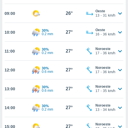
, permite-
Oeste
ar a nossa
26°
09:00
13
-
31
km/h
ara
ACEITAR
 fornecer-
E
os de alta
Oeste
30%
CONTINUAR
27°
10:00
0.2 mm
sem
16
-
36
km/h
sto.
CONFIGURAÇÕES
o botão
Noroeste
30%
27°
11:00
0.2 mm
17
-
36
km/h
ontinuar",
r ao
itando a
Noroeste
30%
27°
12:00
de todos os
0.6 mm
17
-
36
km/h
óprios ou
parceiros,
rmitem
Noroeste
30%
27°
13:00
0.6 mm
17
-
35
km/h
lisar o
nto no
em como
Noroeste
30%
27°
14:00
 um perfil
0.2 mm
13
-
34
km/h
para lhe
licidade e
Noroeste
27°
15:00