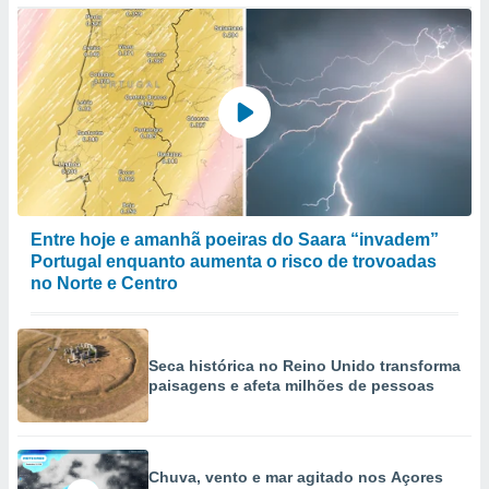
selecionar
a, criar
personalizar
tilizar
selecionar
dos, medir
nho da
, medir o
o dos
Entre hoje e amanhã poeiras do Saara “invadem”
Portugal enquanto aumenta o risco de trovoadas
r os
no Norte e Centro
ravés de
s ou
s de dados
es fontes,
Seca histórica no Reino Unido transforma
 e melhorar
paisagens e afeta milhões de pessoas
ilizar dados
ara
conteúdos.
Chuva, vento e mar agitado nos Açores
ção