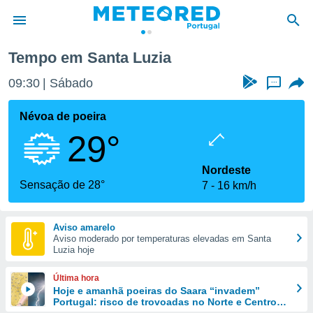
Tempo em Santa Luzia
de
09:30
Sábado
...
 da
empo.pt) foi
Névoa de poeira
or
29°
is para
e as
 fornecidas
Nordeste
 qualidade.
Sensação de 28°
7
16 km/h
r a este
s das
opções:
Aviso amarelo
Aviso moderado por temperaturas elevadas em Santa
ookies e
Luzia hoje
 forma
Última hora
e digital
Hoje e amanhã poeiras do Saara “invadem”
Portugal: risco de trovoadas no Norte e Centro
da,