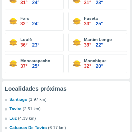
31°
24°
31°
23°
Faro
Fuseta
32°
24°
33°
25°
Loulé
Martim Longo
36°
23°
39°
22°
Moncarapacho
Monchique
37°
25°
32°
20°
Localidades próximas
Santiago
(1.97 km)
Tavira
(2.51 km)
Luz
(4.39 km)
Cabanas De Tavira
(6.17 km)