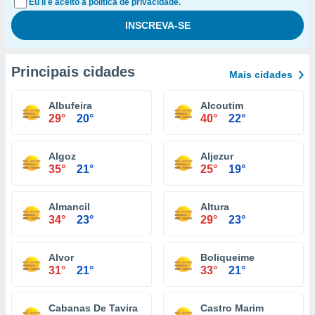
Eu li e aceito a política de privacidade.
Principais cidades
Mais cidades
Albufeira
Alcoutim
29°
20°
40°
22°
Algoz
Aljezur
35°
21°
25°
19°
Almancil
Altura
34°
23°
29°
23°
Alvor
Boliqueime
31°
21°
33°
21°
Cabanas De Tavira
Castro Marim