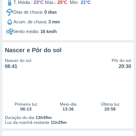
T. Média :
23°C
Máx.:
25°C
Min:
21°C
Dias de chuva:
0
dias
Acum. de chuva:
3 mm
Vento médio:
16 km/h
Nascer e Pôr do sol
Nascer do sol
Pôr do sol
06:41
20:30
Primeira luz
Meio-dia
Última luz
06:13
13:36
20:58
Duração do dia
13h49m
Luz da manhã restante
11h29m