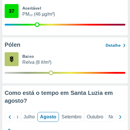
conteúdos.
Aceitável
37
PM₁₀ (46 µg/m³)
ção
ão através
de
,
 e
Pólen
Detalhe
dos,
Baixo
publicidade
Relva (8 #/m³)
s, estudos
a e
mento de
ossos 1199
Como está o tempo em Santa Luzia em
eiros
agosto
?
o
Junho
Julho
Agosto
Setembro
Outubro
Novembro